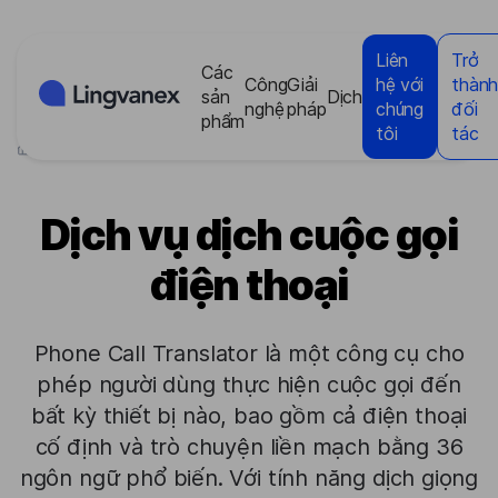
Bảng quản lý cookie
Liên
Trở
Các
Công
Giải
hệ với
thàn
sản
Dịch
nghệ
pháp
chúng
đối
phẩm
tôi
tác
>
Các sản phẩm
>
Dịch vụ dịch cuộc gọi điện thoại
Dịch vụ dịch cuộc gọi
điện thoại
Phone Call Translator là một công cụ cho
phép người dùng thực hiện cuộc gọi đến
bất kỳ thiết bị nào, bao gồm cả điện thoại
cố định và trò chuyện liền mạch bằng 36
ngôn ngữ phổ biến. Với tính năng dịch giọng