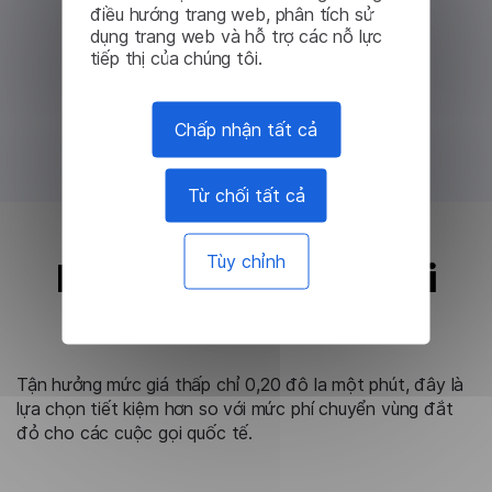
điều hướng trang web, phân tích sử
dụng trang web và hỗ trợ các nỗ lực
tiếp thị của chúng tôi.
Chấp nhận tất cả
Từ chối tất cả
Tùy chỉnh
Rẻ hơn so với cuộc gọi
chuyển vùng
Tận hưởng mức giá thấp chỉ 0,20 đô la một phút, đây là
lựa chọn tiết kiệm hơn so với mức phí chuyển vùng đắt
đỏ cho các cuộc gọi quốc tế.