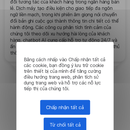
đổi tương tác của khách hàng trong ngân hàng bán
lẻ. Dịch máy tạo điều kiện cho giao tiếp đa ngôn
ngữ liền mạch, trong khi phiên âm giọng nói chuyển
đổi bản ghi cuộc gọi thành thông tin chi tiết có thể
hành động. Các công cụ phân tích tình cảm của
chúng tôi theo dõi xu hướng hài lòng của khách
hàng, chatbot AI cung cấp hỗ trợ tự động 24/7 và
ẩn danh dữ liệu đảm bảo quyền riêng tư và tuân thủ
thông tin nhạy cảm của khách hàng.
Bằng cách nhấp vào Chấp nhận tất cả
các cookie, bạn đồng ý lưu trữ cookie
trên thiết bị của mình để tăng cường
điều hướng trang web, phân tích sử
dụng trang web và hỗ trợ các nỗ lực
tiếp thị của chúng tôi.
Truy cập dùng thử
Chấp nhận tất cả
Từ chối tất cả