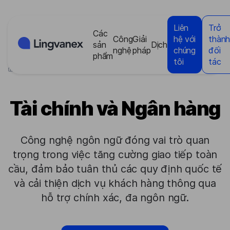
Bảng quản lý cookie
Liên
Trở
Các
Công
Giải
hệ với
thàn
sản
Dịch
nghệ
pháp
chúng
đối
phẩm
tôi
tác
>
Các ngành công nghiệp
>
Tài chính và Ngân hàng
Tài chính và Ngân hàng
Công nghệ ngôn ngữ đóng vai trò quan
trọng trong việc tăng cường giao tiếp toàn
cầu, đảm bảo tuân thủ các quy định quốc tế
và cải thiện dịch vụ khách hàng thông qua
hỗ trợ chính xác, đa ngôn ngữ.