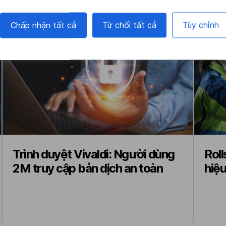
Chấp nhận tất cả
Từ chối tất cả
Tùy chỉnh
Trình duyệt Vivaldi: Người dùng
Roll
2M truy cập bản dịch an toàn
hiệu