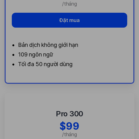
/tháng
Đặt mua
Bản dịch không giới hạn
109 ngôn ngữ
Tối đa 50 người dùng
Pro 300
$99
/tháng