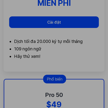
MIỄN PHÍ
Cài đặt
Dịch tối đa 20.000 ký tự mỗi tháng
109 ngôn ngữ
Hãy thử xem!
Phổ biến
Pro 50
$49