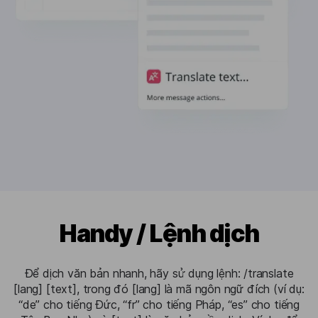
Handy / Lệnh dịch
Để dịch văn bản nhanh, hãy sử dụng lệnh: /translate
[lang] [text], trong đó [lang] là mã ngôn ngữ đích (ví dụ:
“de” cho tiếng Đức, “fr” cho tiếng Pháp, “es” cho tiếng