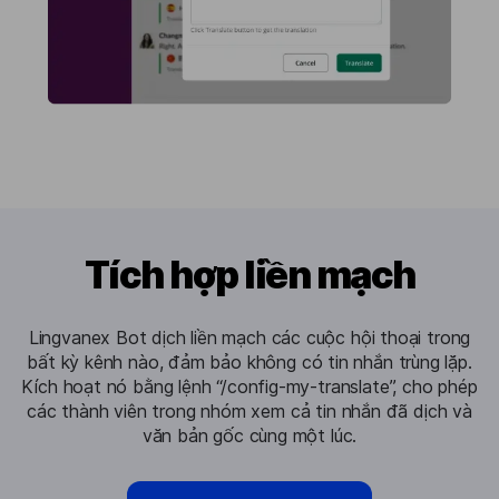
Tích hợp liền mạch
Lingvanex Bot dịch liền mạch các cuộc hội thoại trong
bất kỳ kênh nào, đảm bảo không có tin nhắn trùng lặp.
Kích hoạt nó bằng lệnh “/config-my-translate”, cho phép
các thành viên trong nhóm xem cả tin nhắn đã dịch và
văn bản gốc cùng một lúc.