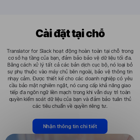
Cài đặt tại chỗ
Translator for Slack hoạt động hoàn toàn tại chỗ trong
cơ sở hạ tầng của bạn, đảm bảo bảo vệ dữ liệu tối đa.
Bằng cách xử lý tất cả các bản dịch cục bộ, nó loại bỏ
sự phụ thuộc vào máy chủ bên ngoài, bảo vệ thông tin
nhạy cảm. Được thiết kế cho các doanh nghiệp có yêu
cầu bảo mật nghiêm ngặt, nó cung cấp khả năng giao
tiếp đa ngôn ngữ liền mạch trong khi vẫn duy trì toàn
quyền kiểm soát dữ liệu của bạn và đảm bảo tuân thủ
các tiêu chuẩn về quyền riêng tư.
Nhận thông tin chi tiết