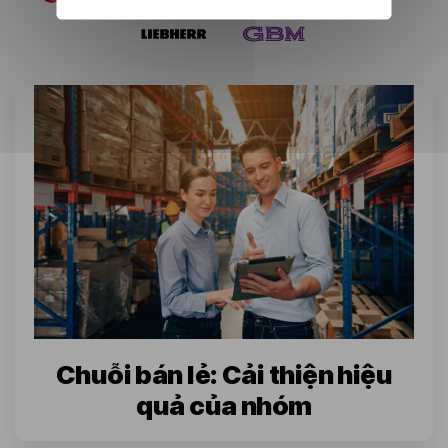
Chuỗi bán lẻ: Cải thiện hiệu
quả của nhóm