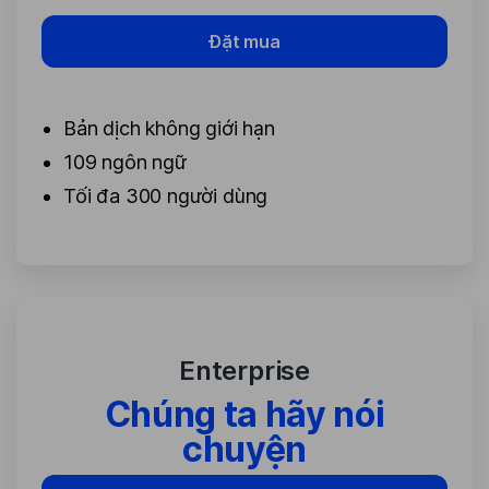
Đặt mua
Bản dịch không giới hạn
109 ngôn ngữ
Tối đa 300 người dùng
Enterprise
Chúng ta hãy nói
chuyện