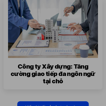
Công ty Xây dựng: Tăng
cường giao tiếp đa ngôn ngữ
tại chỗ