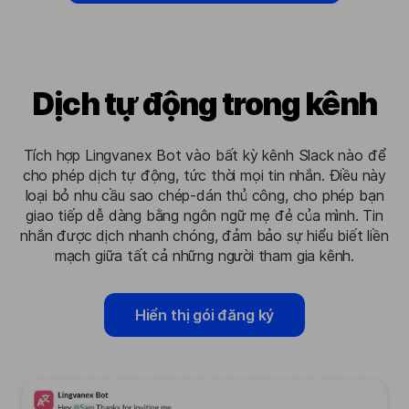
Dịch tự động trong kênh
Tích hợp Lingvanex Bot vào bất kỳ kênh Slack nào để
cho phép dịch tự động, tức thời mọi tin nhắn. Điều này
loại bỏ nhu cầu sao chép-dán thủ công, cho phép bạn
giao tiếp dễ dàng bằng ngôn ngữ mẹ đẻ của mình. Tin
nhắn được dịch nhanh chóng, đảm bảo sự hiểu biết liền
mạch giữa tất cả những người tham gia kênh.
Hiển thị gói đăng ký