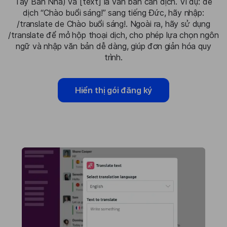
Tây Ban Nha) và [text] là văn bản cần dịch. Ví dụ: để
dịch “Chào buổi sáng!” sang tiếng Đức, hãy nhập:
/translate de Chào buổi sáng!. Ngoài ra, hãy sử dụng
/translate để mở hộp thoại dịch, cho phép lựa chọn ngôn
ngữ và nhập văn bản dễ dàng, giúp đơn giản hóa quy
trình.
Hiển thị gói đăng ký