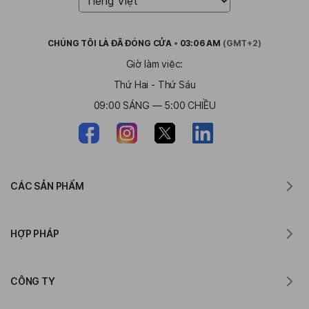
CHÚNG TÔI LÀ
ĐÃ ĐÓNG CỬA
•
03:06 AM
(GMT+2)
Giờ làm việc:
Thứ Hai - Thứ Sáu
09:00 SÁNG — 5:00 CHIỀU
CÁC SẢN PHẨM
Trình dịch cho MacOS
HỢP PHÁP
Trình dịch cho Windows
Trình dịch cho iOS
Tuyên bố GDPR của Lingvanex
Trình dịch cho Android
CÔNG TY
Điều khoản dịch vụ
Trình dịch cho Chrome
Điều khoản sử dụng API Translation
Giới thiệu về Lingvanex