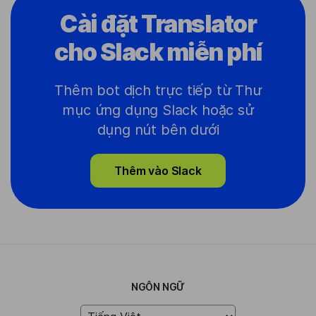
Cài đặt Translator
cho Slack miễn phí
Thêm bot dịch trực tiếp từ Thư
mục ứng dụng Slack hoặc sử
dụng nút bên dưới
Thêm vào Slack
NGÔN NGỮ