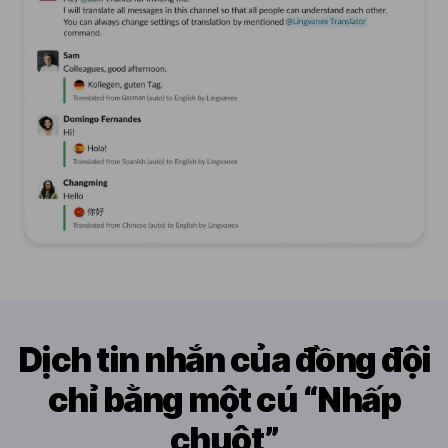
Dịch tin nhắn của đồng đội
chỉ bằng một cú “Nhấp
chuột”