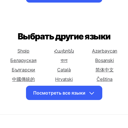
Арабский
Армянский
Азербайджанский
Посмотреть все языки
Перевести
Перевести
Перевести
Русский на
Русский на
Русский на
Баскский
Белорусский
Бенгальский
Перевести
Перевести
Перевести
Русский на
Русский на
Русский на
Выбрать другие языки
Боснийский
Болгарский
Каталонский
Перевести
Перевести
Перевести
Shqip
Հայերեն
Azərbaycan
Русский на
Русский на
Русский на
Беларуская
বাংলা
Bosanski
Китайский
Китайский
Корсиканский
(Упрощенный)
Български
(Традиционный)
Català
简体中文
Перевести
中國傳統的
Перевести
Hrvatski
Перевести
Čeština
Русский на
Русский на
Русский на
Dansk
English
Eesti keel
Посмотреть все языки
Хорватский
Чешский
Датский
فارسی
Suomalainen
ქართული
Перевести
Перевести
Перевести
Ελληνικά
ગુજરાતી
עִברִית
Русский на
Русский на
Русский на