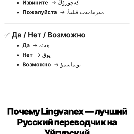
Спасибо
→ رەھمەت
Извините
→ كەچۈرۈڭ
Пожалуйста
→ مەرھامەت قىلىڭ
Да / Нет / Возможно
✅
Да
→ ھەئە
Нет
→ يوق
Возможно
→ بولماسمۇ
Почему Lingvanex — лучший