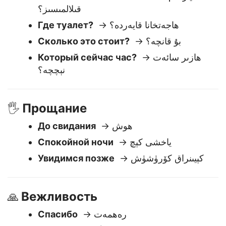
Вопросы и помощь
❓
Вы можете мне помочь?
→ مەنگە ياردەم
قىلالمىسىز؟
Где туалет?
→ ھاجەتخانا قايەردە؟
Сколько это стоит?
→ بۇ قانچە؟
Который сейчас час?
→ ھازىر سائەت
نېچچە؟
Прощание
🖐️
До свидания
→ ھوش
Спокойной ночи
→ ياخشى كېچ
Увидимся позже
→ كېيىنراق كۆرۈشۈش
Вежливость
🙏