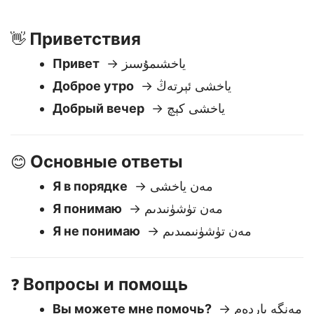
полезны для навигации в повседневных разговорах
или подготовки к путешествиям.
Приветствия
👋
Привет
→ ياخشىمۇسىز
Доброе утро
→ ياخشى ئېرتەڭ
Добрый вечер
→ ياخشى كېچ
Основные ответы
😊
Я в порядке
→ مەن ياخشى
Я понимаю
→ مەن تۈشۈنىدىم
Я не понимаю
→ مەن تۈشۈنىمىدىم