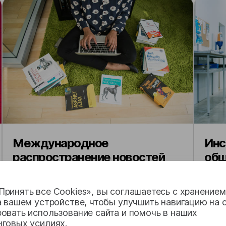
Международное
Инс
распространение новостей
общ
без языковых барьеров
для
кол
ринять все Cookies», вы соглашаетесь с хранение
а вашем устройстве, чтобы улучшить навигацию на с
овать использование сайта и помочь в наших
нговых усилиях.