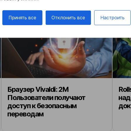
Принять все
Отклонить все
Настроить
Браузер Vivaldi: 2M
Rol
Пользователи получают
над
доступ к безопасным
док
переводам