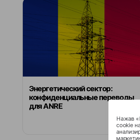
Энергетический сектор:
конфиденциальные переводы
для ANRE
Нажав «П
cookie н
анализир
маркети