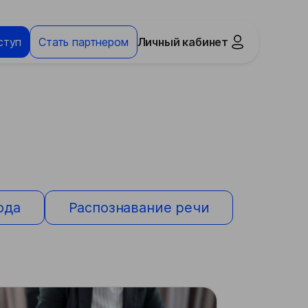
ступ
Стать партнером
Личный кабинет
ода
Распознавание речи