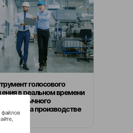
трумент голосового
ения в реальном времени
 многоязычного
лектива на производстве
м файлов
айте,