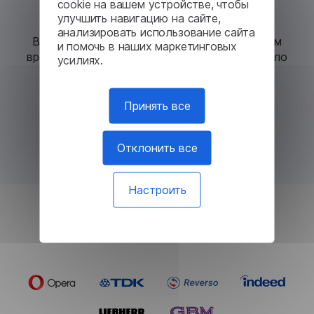
клиентами
cookie на вашем устройстве, чтобы
улучшить навигацию на сайте,
анализировать использование сайта
Включите функцию перевода чата в реальном
и помочь в наших маркетинговых
времени, чтобы общение на разных языках было
усилиях.
комфортным.
Принять все
Связаться с нами
Отклонить все
Настроить
Бизнес-кейсы