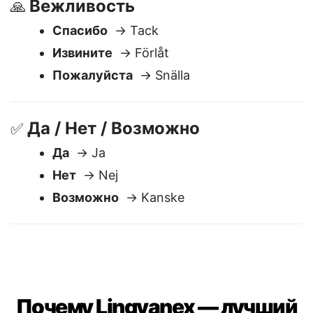
Вежливость
🙏
Спасибо
→ Tack
Извините
→ Förlåt
Пожалуйста
→ Snälla
Да / Нет / Возможно
✅
Да
→ Ja
Нет
→ Nej
Возможно
→ Kanske