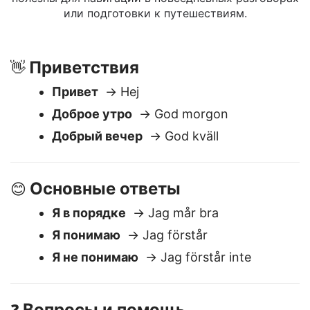
Ниже приведены часто используемые русские
выражения, переведенные на Шведский. Они
полезны для навигации в повседневных разговорах
или подготовки к путешествиям.
Приветствия
👋
Привет
→ Hej
Доброе утро
→ God morgon
Добрый вечер
→ God kväll
Основные ответы
😊
Я в порядке
→ Jag mår bra
Я понимаю
→ Jag förstår
Я не понимаю
→ Jag förstår inte