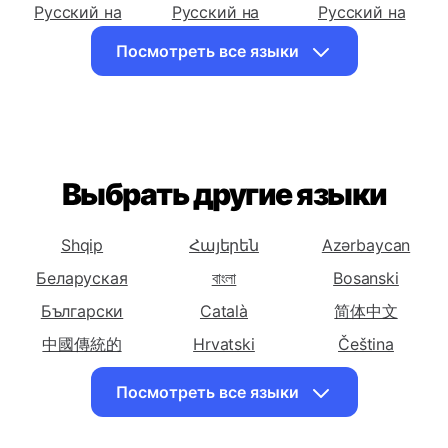
Африкаанс
Албанский
Амхарский
Перевести
Перевести
Перевести
Русский на
Русский на
Русский на
Арабский
Армянский
Азербайджанский
Посмотреть все языки
Перевести
Перевести
Перевести
Русский на
Русский на
Русский на
Баскский
Белорусский
Бенгальский
Перевести
Перевести
Перевести
Русский на
Русский на
Русский на
Выбрать другие языки
Боснийский
Болгарский
Каталонский
Перевести
Перевести
Перевести
Shqip
Հայերեն
Azərbaycan
Русский на
Русский на
Русский на
Беларуская
বাংলা
Bosanski
Китайский
Китайский
Корсиканский
(Упрощенный)
Български
(Традиционный)
Català
简体中文
Перевести
中國傳統的
Перевести
Hrvatski
Перевести
Čeština
Русский на
Русский на
Русский на
Dansk
English
Eesti keel
Посмотреть все языки
Хорватский
Чешский
Датский