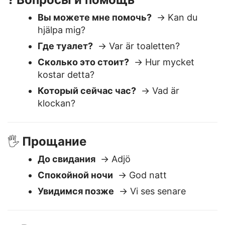
Вопросы и помощь
❓
Вы можете мне помочь?
→ Kan du
hjälpa mig?
Где туалет?
→ Var är toaletten?
Сколько это стоит?
→ Hur mycket
kostar detta?
Который сейчас час?
→ Vad är
klockan?
Прощание
🖐️
До свидания
→ Adjö
Спокойной ночи
→ God natt
Увидимся позже
→ Vi ses senare