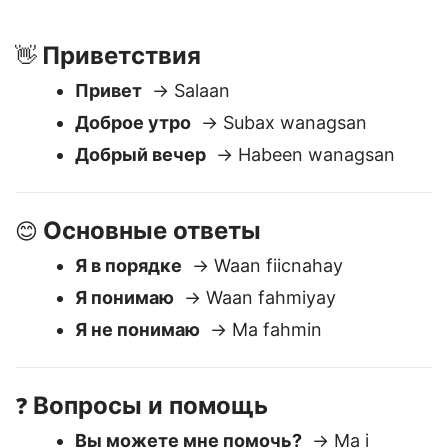
полезны для навигации в повседневных разговорах
или подготовки к путешествиям.
Приветствия
👋
Привет
→ Salaan
Доброе утро
→ Subax wanagsan
Добрый вечер
→ Habeen wanagsan
Основные ответы
😊
Я в порядке
→ Waan fiicnahay
Я понимаю
→ Waan fahmiyay
Я не понимаю
→ Ma fahmin