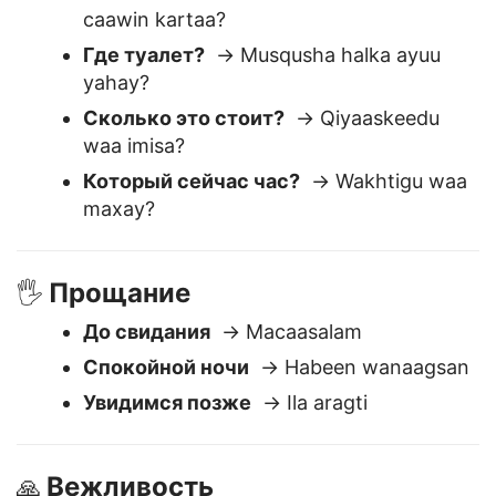
Вопросы и помощь
❓
Вы можете мне помочь?
→ Ma i
caawin kartaa?
Где туалет?
→ Musqusha halka ayuu
yahay?
Сколько это стоит?
→ Qiyaaskeedu
waa imisa?
Который сейчас час?
→ Wakhtigu waa
maxay?
Прощание
🖐️
До свидания
→ Macaasalam
Спокойной ночи
→ Habeen wanaagsan
Увидимся позже
→ Ila aragti