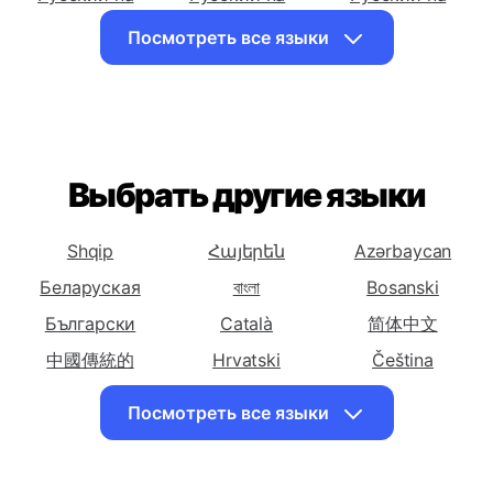
Перевести
Перевести
Перевести
Русский на
Русский на
Русский на
Арабский
Армянский
Азербайджанский
Посмотреть все языки
Перевести
Перевести
Перевести
Русский на
Русский на
Русский на
Баскский
Белорусский
Бенгальский
Перевести
Перевести
Перевести
Русский на
Русский на
Русский на
Выбрать другие языки
Боснийский
Болгарский
Каталонский
Перевести
Перевести
Перевести
Shqip
Հայերեն
Azərbaycan
Русский на
Русский на
Русский на
Беларуская
বাংলা
Bosanski
Китайский
Китайский
Корсиканский
(Упрощенный)
Български
(Традиционный)
Català
简体中文
Перевести
中國傳統的
Перевести
Hrvatski
Перевести
Čeština
Русский на
Русский на
Русский на
Dansk
English
Eesti keel
Посмотреть все языки
Хорватский
Чешский
Датский
فارسی
Suomalainen
ქართული