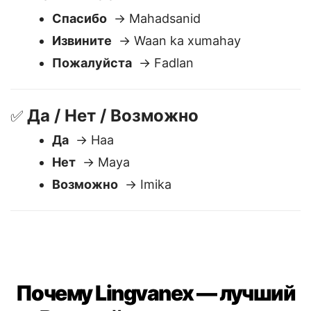
Вежливость
🙏
Спасибо
→ Mahadsanid
Извините
→ Waan ka xumahay
Пожалуйста
→ Fadlan
Да / Нет / Возможно
✅
Да
→ Haa
Нет
→ Maya
Возможно
→ Imika