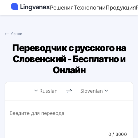
Решения
Технологии
Продукция
⟵
Языки
Переводчик с русского на
Словенский - Бесплатно и
Онлайн
Russian
Slovenian
0
/ 3000