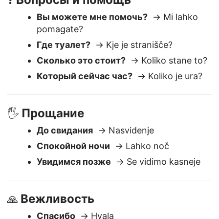
Вопросы и помощь
❓
Вы можете мне помочь?
→ Mi lahko
pomagate?
Где туалет?
→ Kje je stranišče?
Сколько это стоит?
→ Koliko stane to?
Который сейчас час?
→ Koliko je ura?
Прощание
🖐️
До свидания
→ Nasvidenje
Спокойной ночи
→ Lahko noč
Увидимся позже
→ Se vidimo kasneje