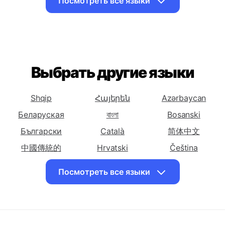
Русский на
Русский на
Русский на
Арабский
Армянский
Азербайджанский
Посмотреть все языки
Перевести
Перевести
Перевести
Русский на
Русский на
Русский на
Баскский
Белорусский
Бенгальский
Перевести
Перевести
Перевести
Русский на
Русский на
Русский на
Выбрать другие языки
Боснийский
Болгарский
Каталонский
Перевести
Перевести
Перевести
Shqip
Հայերեն
Azərbaycan
Русский на
Русский на
Русский на
Беларуская
বাংলা
Bosanski
Китайский
Китайский
Корсиканский
(Упрощенный)
Български
(Традиционный)
Català
简体中文
Перевести
中國傳統的
Перевести
Hrvatski
Перевести
Čeština
Русский на
Русский на
Русский на
Dansk
English
Eesti keel
Посмотреть все языки
Хорватский
Чешский
Датский
فارسی
Suomalainen
ქართული
Перевести
Перевести
Перевести
Ελληνικά
ગુજરાતી
עִברִית