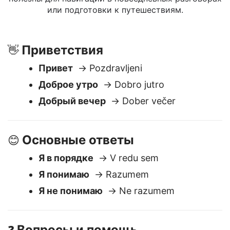
Ниже приведены часто используемые русские
выражения, переведенные на Словенский. Они
полезны для навигации в повседневных разговорах
или подготовки к путешествиям.
Приветствия
👋
Привет
→ Pozdravljeni
Доброе утро
→ Dobro jutro
Добрый вечер
→ Dober večer
Основные ответы
😊
Я в порядке
→ V redu sem
Я понимаю
→ Razumem
Я не понимаю
→ Ne razumem