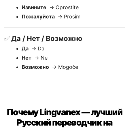
Вежливость
🙏
Спасибо
→ Hvala
Извините
→ Oprostite
Пожалуйста
→ Prosim
Да / Нет / Возможно
✅
Да
→ Da
Нет
→ Ne
Возможно
→ Mogoče
Почему Lingvanex — лучший