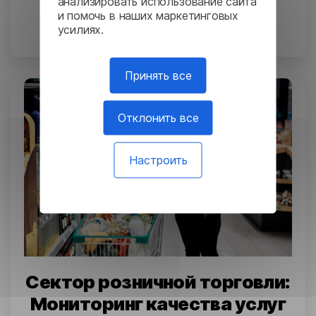
анализировать использование сайта
Тесла: Перевод сложных
и помочь в наших маркетинговых
инженерных документов
усилиях.
Принять все
Отклонить все
Настроить
Сектор розничной торговли:
Мониторинг качества услуг