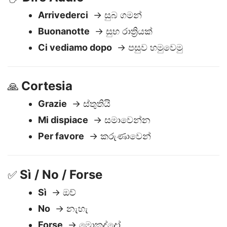
Dire Addio
🖐️
Arrivederci
→ සුබ ගමන්
Buonanotte
→ සුභ රාත්‍රියක්
Ci vediamo dopo
→ පසුව හමුවෙමු
Cortesia
🙏
Grazie
→ ස්තුතියි
Mi dispiace
→ සමාවෙන්න
Per favore
→ කරුණාවෙන්
Sì / No / Forse
✅
Sì
→ ඔව්