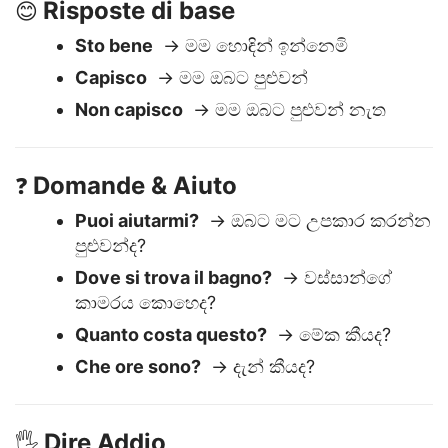
Risposte di base
😊
Sto bene
→ මම හොඳින් ඉන්නෙමි
Capisco
→ මම ඔබට පුළුවන්
Non capisco
→ මම ඔබට පුළුවන් නැත
Domande & Aiuto
❓
Puoi aiutarmi?
→ ඔබට මට උපකාර කරන්න
පුළුවන්ද?
Dove si trova il bagno?
→ වස්සාන්ගේ
කාමරය කොහෙද?
Quanto costa questo?
→ මේක කීයද?
Che ore sono?
→ දැන් කීයද?