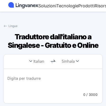
Soluzioni
Tecnologie
Prodotti
Risor
⟵
Lingue
Traduttore dall'italiano a
Singalese - Gratuito e Online
Italian
Sinhala
0
/ 3000