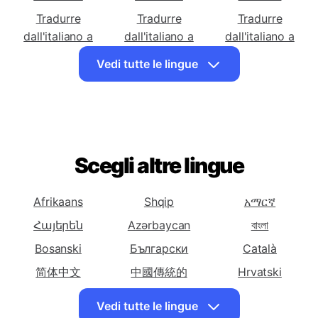
dall'italiano a
dall'italiano a
dall'italiano a
Afrikaans
Albanese
Amarica
Tradurre
Tradurre
Tradurre
dall'italiano a
dall'italiano a
dall'italiano a
Araba
Armena
Azerbaigiana
Vedi tutte le lingue
Tradurre
Tradurre
Tradurre
dall'italiano a
dall'italiano a
dall'italiano a
Basca
Bielorussa
Bengalese
Tradurre
Tradurre
Tradurre
dall'italiano a
dall'italiano a
dall'italiano a
Scegli altre lingue
Bosniaca
Bulgara
Catalana
Tradurre
Tradurre
Tradurre
Afrikaans
Shqip
አማርኛ
dall'italiano a
dall'italiano a
dall'italiano a
Հայերեն
Azərbaycan
বাংলা
Cebuana
Chichewa
Cinese
Bosanski
Български
(Semplificata)
Català
简体中文
Tradurre
中國傳統的
Tradurre
Tradurre
Hrvatski