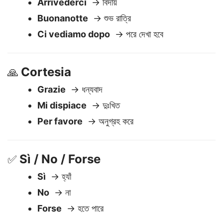
Dire Addio
🖐️
Arrivederci
→ বিদায়
Buonanotte
→ শুভ রাত্রি
Ci vediamo dopo
→ পরে দেখা হবে
Cortesia
🙏
Grazie
→ ধন্যবাদ
Mi dispiace
→ দুঃখিত
Per favore
→ অনুগ্রহ করে
Sì / No / Forse
✅
Sì
→ হ্যাঁ
No
→ না