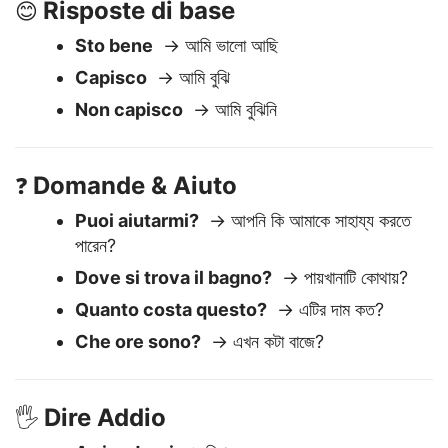
Risposte di base
😊
Sto bene
→ আমি ভালো আছি
Capisco
→ আমি বুঝি
Non capisco
→ আমি বুঝিনি
Domande & Aiuto
❓
Puoi aiutarmi?
→ আপনি কি আমাকে সাহায্য করতে
পারেন?
Dove si trova il bagno?
→ পায়খানাটি কোথায়?
Quanto costa questo?
→ এটির দাম কত?
Che ore sono?
→ এখন কটা বাজে?