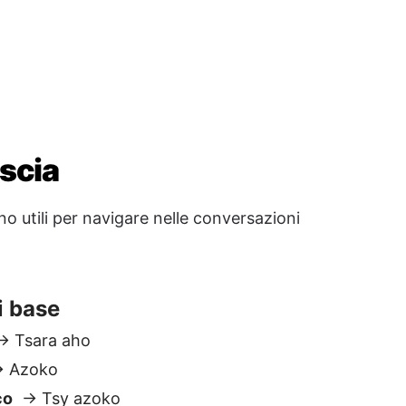
i base
 Tsara aho
 Azoko
co
→ Tsy azoko
i
→ Veloma
e
→ Tonga soa tratry ny alina
o dopo
→ Hita indray
orse