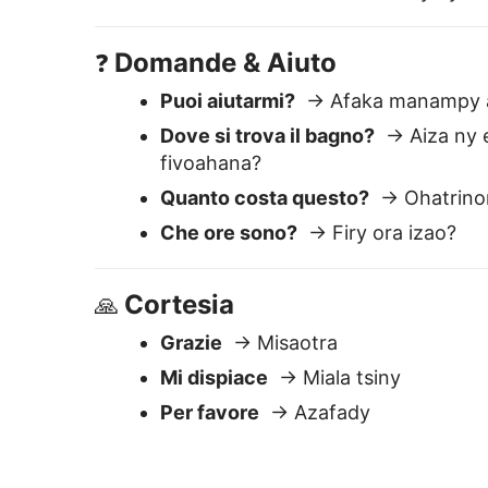
Grazie
→ Misaotra
Mi dispiace
→ Miala tsiny
Per favore
→ Azafady
Perché Lingvanex 
Facile da usare
Incolla il testo — ottieni una
traduzione istantanea. Modifica o
copia subito.