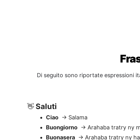
Saluti
👋
Ciao
→ Salama
Buongiorno
→ Arahaba tratry ny m
Buonasera
→ Arahaba tratry ny ha
Domande & Aiuto
❓
Puoi aiutarmi?
→ Afaka manampy a
Dove si trova il bagno?
→ Aiza ny e
fivoahana?
Quanto costa questo?
→ Ohatrinon
Che ore sono?
→ Firy ora izao?
Cortesia
🙏