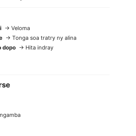
ngamba
aliano a Malgascia
icuro e privato
on memorizziamo né condividiamo
 tuoi testi. A differenza della
aggior parte degli altri traduttori, i