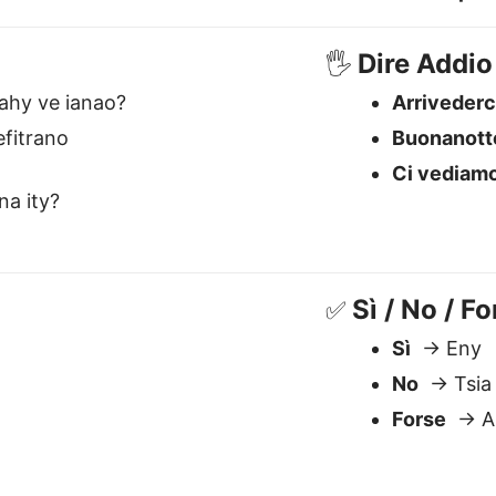
Sì
→ Eny
No
→ Tsia
Forse
→ A
è il miglior traduttore da It
Comprende il contesto
S
Gestisce significato, tono e
N
sfumature — essenziale per lingue
i
come Malgascia.
m