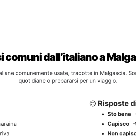
Risposte d
😊
Sto bene
→
araina
Capisco
→
riva
Non capis
Dire Addio
🖐️
hy ve ianao?
Arrivederc
fitrano
Buonanott
Ci vediam
a ity?
Sì / No / F
✅