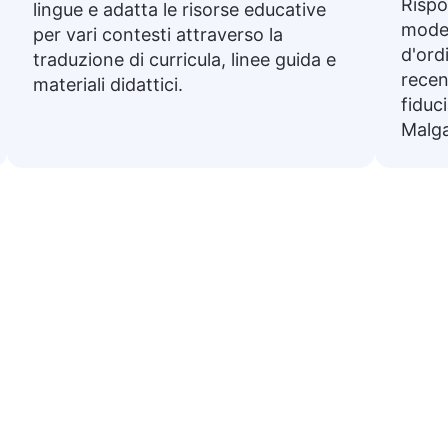
Rispo
lingue e adatta le risorse educative
model
per vari contesti attraverso la
d'ord
traduzione di curricula, linee guida e
recen
materiali didattici.
fiduci
Malga
i comuni dall’italiano a Malg
taliane comunemente usate, tradotte in Malgascia. Son
quotidiane o prepararsi per un viaggio.