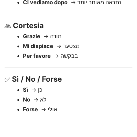
Buonanotte
→ לילה טוב
Ci vediamo dopo
→ נתראה מאוחר יותר
Cortesia
🙏
Grazie
→ תודה
Mi dispiace
→ מצטער
Per favore
→ בבקשה
Sì / No / Forse
✅
Sì
→ כן
No
→ לא
Forse
→ אולי