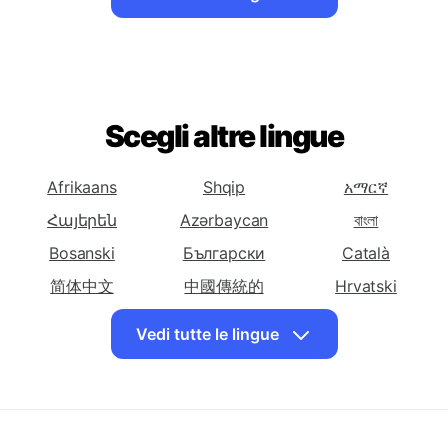
dall'italiano a
dall'italiano a
dall'italiano a
Araba
Armena
Azerbaigiana
Vedi tutte le lingue
Tradurre
Tradurre
Tradurre
dall'italiano a
dall'italiano a
dall'italiano a
Basca
Bielorussa
Bengalese
Tradurre
Tradurre
Tradurre
dall'italiano a
dall'italiano a
dall'italiano a
Scegli altre lingue
Bosniaca
Bulgara
Catalana
Tradurre
Tradurre
Tradurre
Afrikaans
Shqip
አማርኛ
dall'italiano a
dall'italiano a
dall'italiano a
Հայերեն
Azərbaycan
বাংলা
Cebuana
Chichewa
Cinese
Bosanski
Български
(Semplificata)
Català
简体中文
Tradurre
中國傳統的
Tradurre
Tradurre
Hrvatski
dall'italiano a
dall'italiano a
dall'italiano a
Dansk
English
Eesti keel
Vedi tutte le lingue
Cinese
Corsa
Croata
فارسی
Suomalainen
Galego
(Tradizionale)
ქართული
Ελληνικά
ગુજરાતી
Tradurre
Tradurre
Tradurre