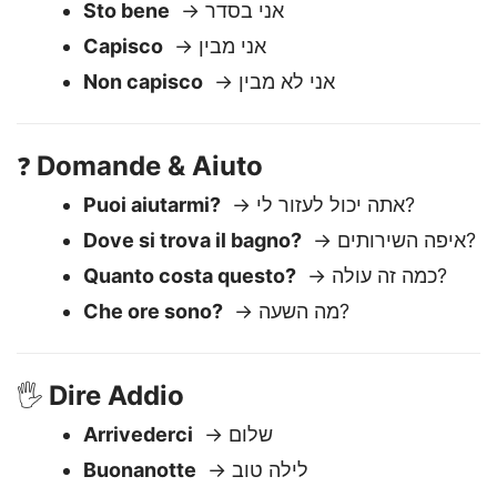
Risposte di base
😊
Sto bene
→ אני בסדר
Capisco
→ אני מבין
Non capisco
→ אני לא מבין
Domande & Aiuto
❓
Puoi aiutarmi?
→ אתה יכול לעזור לי?
Dove si trova il bagno?
→ איפה השירותים?
Quanto costa questo?
→ כמה זה עולה?
Che ore sono?
→ מה השעה?
Dire Addio
🖐️
Arrivederci
→ שלום