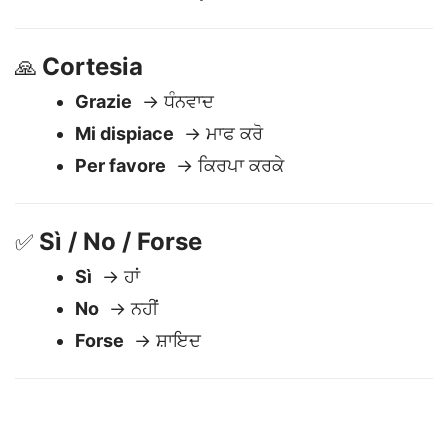
Cortesia
🙏
Grazie
→ ਧੰਨਵਾਦ
Mi dispiace
→ ਮਾਫ ਕਰੋ
Per favore
→ ਕਿਰਪਾ ਕਰਕੇ
Sì / No / Forse
✅
Sì
→ ਹਾਂ
No
→ ਨਹੀਂ
Forse
→ ਸ਼ਾਇਦ