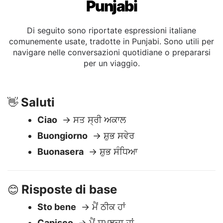
Punjabi
Di seguito sono riportate espressioni italiane
comunemente usate, tradotte in Punjabi. Sono utili per
navigare nelle conversazioni quotidiane o prepararsi
per un viaggio.
Saluti
👋
Ciao
→ ਸਤ ਸ੍ਰੀ ਅਕਾਲ
Buongiorno
→ ਸ਼ੁਭ ਸਵੇਰ
Buonasera
→ ਸ਼ੁਭ ਸੰਧਿਆ
Risposte di base
😊
Sto bene
→ ਮੈਂ ਠੀਕ ਹਾਂ
Capisco
→ ਮੈਂ ਸਮਝਦਾ ਹਾਂ