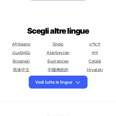
dall'italiano a
dall'italiano a
dall'italiano a
Basca
Bielorussa
Bengalese
Tradurre
Tradurre
Tradurre
dall'italiano a
dall'italiano a
dall'italiano a
Scegli altre lingue
Bosniaca
Bulgara
Catalana
Tradurre
Tradurre
Tradurre
Afrikaans
Shqip
አማርኛ
dall'italiano a
dall'italiano a
dall'italiano a
Հայերեն
Azərbaycan
বাংলা
Cebuana
Chichewa
Cinese
Bosanski
Български
(Semplificata)
Català
简体中文
Tradurre
中國傳統的
Tradurre
Tradurre
Hrvatski
dall'italiano a
dall'italiano a
dall'italiano a
Dansk
English
Eesti keel
Vedi tutte le lingue
Cinese
Corsa
Croata
فارسی
Suomalainen
Galego
(Tradizionale)
ქართული
Ελληνικά
ગુજરાતી
Tradurre
Tradurre
Tradurre
עִברִית
हिंदी
Magyar
dall'italiano a
dall'italiano a
dall'italiano a
Ceca
Danese
Tedesca
Íslenskur
Bahasa Indonesia
日本