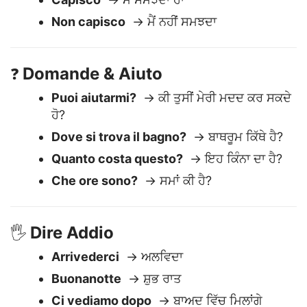
Non capisco
→ ਮੈਂ ਨਹੀਂ ਸਮਝਦਾ
Domande & Aiuto
❓
Puoi aiutarmi?
→ ਕੀ ਤੁਸੀਂ ਮੇਰੀ ਮਦਦ ਕਰ ਸਕਦੇ
ਹੋ?
Dove si trova il bagno?
→ ਬਾਥਰੂਮ ਕਿੱਥੇ ਹੈ?
Quanto costa questo?
→ ਇਹ ਕਿੰਨਾ ਦਾ ਹੈ?
Che ore sono?
→ ਸਮਾਂ ਕੀ ਹੈ?
Dire Addio
🖐️
Arrivederci
→ ਅਲਵਿਦਾ
Buonanotte
→ ਸ਼ੁਭ ਰਾਤ
Ci vediamo dopo
→ ਬਾਅਦ ਵਿੱਚ ਮਿਲਾਂਗੇ