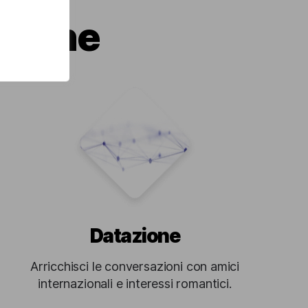
azione
Datazione
Arricchisci le conversazioni con amici
internazionali e interessi romantici.