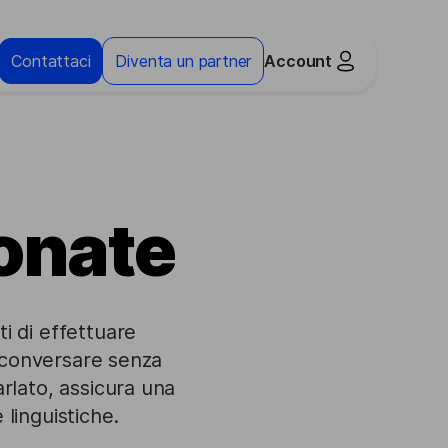
Contattaci
Diventa un partner
Account
fonate
i di effettuare
di conversare senza
rlato, assicura una
linguistiche.