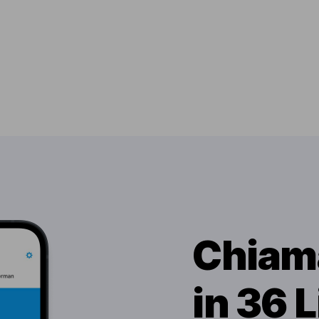
Chiama
in 36 