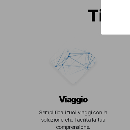
Ti ai
Viaggio
Semplifica i tuoi viaggi con la
soluzione che facilita la tua
comprensione.