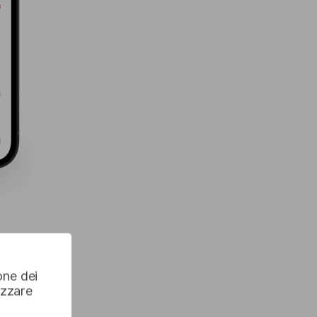
one dei
izzare