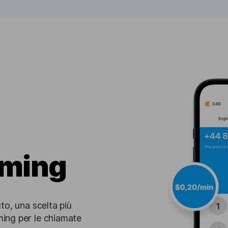
aming
uto, una scelta più
ming per le chiamate