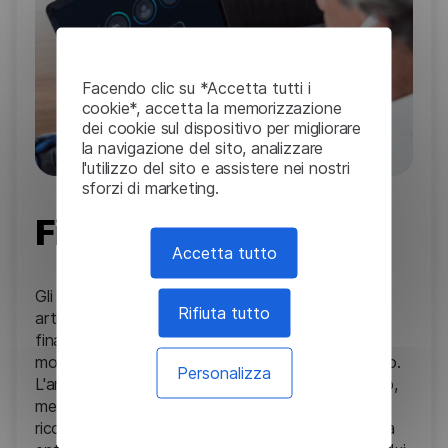
Facendo clic su *Accetta tutti i
cookie*, accetta la memorizzazione
dei cookie sul dispositivo per migliorare
la navigazione del sito, analizzare
l'utilizzo del sito e assistere nei nostri
sforzi di marketing.
Finanza
Accetta tutto
Gli strumenti linguistici basati sull'intelligenza
Rifiuta tutto
artificiale estraggono informazioni dai report
finanziari, analizzano le tendenze di mercato e
monitorano le notizie per la valutazione del rischio.
Personalizza
L'analisi del sentiment valuta il sentiment pubblico,
mentre la sintesi condensa report lunghi e il
riconoscimento delle entità denominate identifica