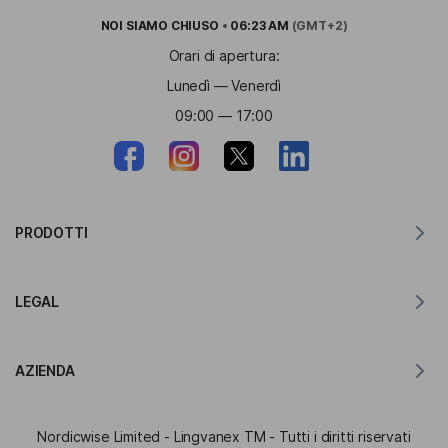
NOI SIAMO
CHIUSO
•
06:23 AM
(GMT+2)
Orari di apertura:
Lunedì — Venerdì
09:00 — 17:00
PRODOTTI
Traduttore per MacOS
LEGAL
Traduttore per Windows
Traduttore per iOS
Dichiarazione GDPR di Lingvanex
Traduttore per Android
AZIENDA
Termini di servizio
Traduttore per Chrome
Termini di utilizzo della traduzione API
Informazioni su Lingvanex
Traduttore per Edge
Nordicwise Limited - Lingvanex TM - Tutti i diritti riservati
Modulo di Domanda per il Programma di Affiliazione
Cartella stampa