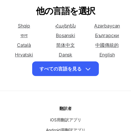
ボスニア語
ブルガリア語
カタロニア語
日本語を翻訳する
日本語を翻訳する
日本語を翻訳する
セブアノ語
他の言語を選択
チェワ語
中国語（簡体字）
言語
日本語を翻訳する
日本語を翻訳する
日本語を翻訳する
Shqip
Հայերեն
Azərbaycan
中国語（繁体字）
コルシカ語
クロアチア語
বাংলা
Bosanski
Български
言語
Català
简体中文
中國傳統的
日本語を翻訳する
日本語を翻訳する
日本語を翻訳する
Hrvatski
Dansk
English
チェコ語
デンマーク語
オランダ語
Eesti keel
فارسی
Suomalainen
日本語を翻訳する
日本語を翻訳する
日本語を翻訳する
すべての言語を見る
ქართული
英語
エスペラント語
Ελληνικά
エストニア語
ગુજરાતી
日本語を翻訳する
עִברִית
日本語を翻訳する
हिंदी
日本語を翻訳する
Magyar
ペルシア語
フィンランド語
フランス語
Bahasa Indonesia
Казақ
ខ្មែរ
日本語を翻訳する
日本語を翻訳する
日本語を翻訳する
한국인
Кыргызча
Latviski
フリジア語
グルジア語
ドイツ語
翻訳者
Lietuvių
Македонски
Bahasa Malay