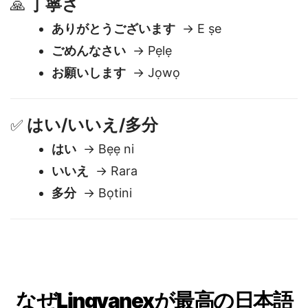
丁寧さ
🙏
ありがとうございます
→ E ṣe
ごめんなさい
→ Pẹlẹ
お願いします
→ Jọwọ
はい/いいえ/多分
✅
はい
→ Bẹẹ ni
いいえ
→ Rara
多分
→ Bọtini