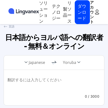
ア
ソリ
リ
テク
ダウ
カ
ュー
製
ソ
ノロ
ンロ
ウ
ショ
品
ー
ン
ジー
ード
ン
ス
ト
⟵
言語
日本語からヨルバ語への翻訳者
- 無料＆オンライン
Japanese
Yoruba
0
/ 3000