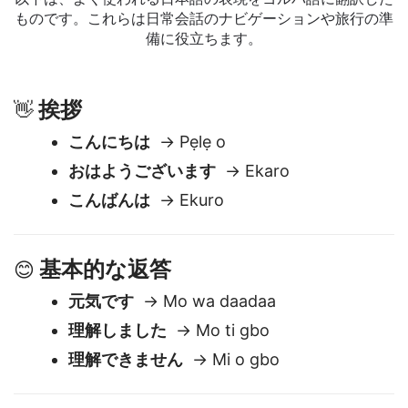
以下は、よく使われる日本語の表現をヨルバ語に翻訳した
ものです。これらは日常会話のナビゲーションや旅行の準
備に役立ちます。
挨拶
👋
こんにちは
→ Pẹlẹ o
おはようございます
→ Ekaro
こんばんは
→ Ekuro
基本的な返答
😊
元気です
→ Mo wa daadaa
理解しました
→ Mo ti gbo
理解できません
→ Mi o gbo