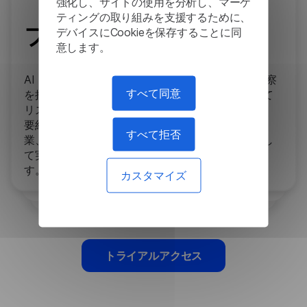
強化し、サイトの使用を分析し、マーケ
ティングの取り組みを支援するために、
ファイナンス
デバイスにCookieを保存することに同
意します。
AI を活用した言語ツールは、財務レポートから洞察
すべて同意
を抽出し、市場動向を分析し、ニュースを監視して
リスク評価を行います。感情分析は世論を評価し、
要約は長いレポートを要約し、固有表現認識は企
すべて拒否
業、取引、個人などの重要なエンティティを識別し
て実用的なビジネス インテリジェンスを実現しま
す。
カスタマイズ
トライアルアクセス