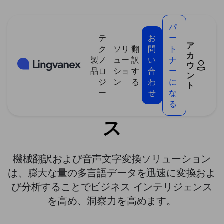
クッキー利用の管理について
パ
テ
お
ー
ア
ク
ソリ
翻
問
ト
カ
製
ノ
ュー
訳
い
ナ
ウ
>
ソリューション
>
ビジネスインテリジェンス
品
ロ
ショ
す
合
ー
ン
ジ
ン
る
わ
に
ト
ー
せ
な
ビジネスインテリジェン
る
ス
機械翻訳および音声文字変換ソリューション
は、膨大な量の多言語データを迅速に変換およ
び分析することでビジネス インテリジェンス
を高め、洞察力を高めます。