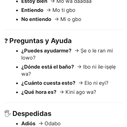
Respuestas Básicas
😊
Estoy bien
→ Mo wa daadaa
Entiendo
→ Mo ti gbo
No entiendo
→ Mi o gbo
Preguntas y Ayuda
❓
¿Puedes ayudarme?
→ Ṣe o le ran mi
lowo?
¿Dónde está el baño?
→ Ibo ni ile-iṣẹlẹ
wa?
¿Cuánto cuesta esto?
→ Elo ni eyi?
¿Qué hora es?
→ Kini ago wa?