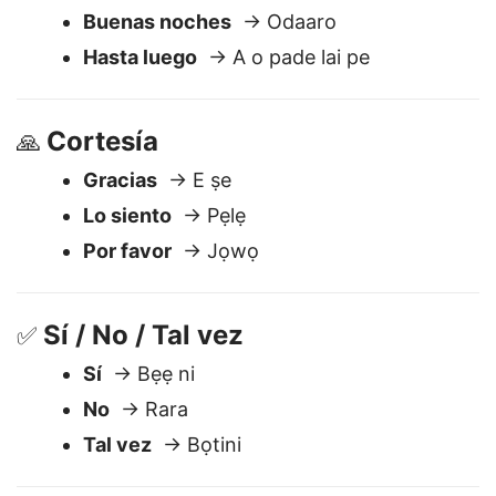
Despedidas
🖐️
Adiós
→ Odabo
Buenas noches
→ Odaaro
Hasta luego
→ A o pade lai pe
Cortesía
🙏
Gracias
→ E ṣe
Lo siento
→ Pẹlẹ
Por favor
→ Jọwọ
Sí / No / Tal vez
✅
Sí
→ Bẹẹ ni
No
→ Rara