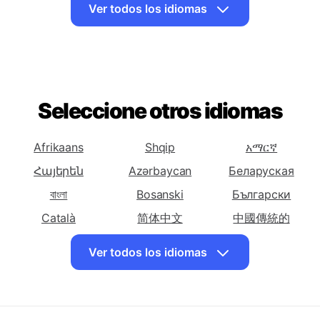
Traducir español
Traducir español
Traducir español
a Vasca
a Bielorruso
a Bengalí
Ver todos los idiomas
Traducir español
Traducir español
Traducir español
a Bosnio
a Búlgaro
a Catalana
Traducir español
Traducir español
Traducir español
a Cebuano
a Chichewa
a Chino
Seleccione otros idiomas
(Simplificado)
Traducir español
Traducir español
Traducir español
a Chino
a Corso
a Croata
Afrikaans
Shqip
አማርኛ
(Tradicional)
Հայերեն
Azərbaycan
Беларуская
Traducir español
Traducir español
Traducir español
বাংলা
Bosanski
Български
a Checo
a Danés
a Neerlandes
Català
简体中文
中國傳統的
Traducir español
Traducir español
Traducir español
Hrvatski
Dansk
English
a En Inglés
a Esperanto
a Estonio
Ver todos los idiomas
Eesti keel
فارسی
Suomalainen
Traducir español
Traducir español
Traducir español