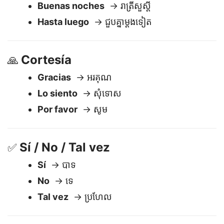
Adiós
→ លាហើយ
Buenas noches
→ រាត្រីសួស្តី
Hasta luego
→ ជួបគ្នាម្តងទៀត
Cortesía
🙏
Gracias
→ អរគុណ
Lo siento
→ សុំទោស
Por favor
→ សូម
Sí / No / Tal vez
✅
Sí
→ បាទ
No
→ ទេ
Tal vez
→ ប្រហែល