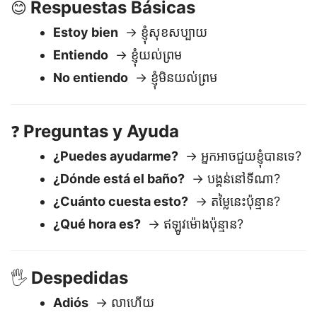
Respuestas Básicas
😊
Estoy bien
→ ខ្ញុំសុខសប្បាយ
Entiendo
→ ខ្ញុំយល់ព្រម
No entiendo
→ ខ្ញុំមិនយល់ព្រម
Preguntas y Ayuda
❓
¿Puedes ayudarme?
→ អ្នកអាចជួយខ្ញុំបានទេ?
¿Dónde está el baño?
→ បង្គន់នៅទីណា?
¿Cuánto cuesta esto?
→ តម្លៃនេះប៉ុន្មាន?
¿Qué hora es?
→ ឥឡូវម៉ោងប៉ុន្មាន?
Despedidas
🖐️