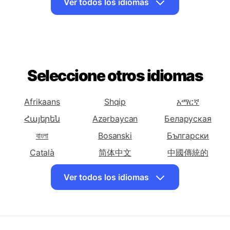
Traducir español
Traducir español
Traducir español
a Vasca
a Bielorruso
a Bengalí
Ver todos los idiomas
Traducir español
Traducir español
Traducir español
a Bosnio
a Búlgaro
a Catalana
Traducir español
Traducir español
Traducir español
a Cebuano
a Chichewa
a Chino
Seleccione otros idiomas
(Simplificado)
Traducir español
Traducir español
Traducir español
a Chino
a Corso
a Croata
Afrikaans
Shqip
አማርኛ
(Tradicional)
Հայերեն
Azərbaycan
Беларуская
Traducir español
Traducir español
Traducir español
বাংলা
Bosanski
Български
a Checo
a Danés
a Neerlandes
Català
简体中文
中國傳統的
Traducir español
Traducir español
Traducir español
Hrvatski
Dansk
English
a En Inglés
a Esperanto
a Estonio
Ver todos los idiomas
Eesti keel
فارسی
Suomalainen
Traducir español
Traducir español
Traducir español
a Persa
Galego
a Finlandes
ქართული
a Francés
Ελληνικά