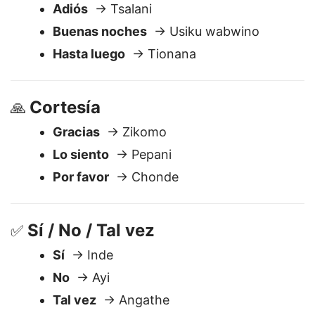
Despedidas
🖐️
Adiós
→ Tsalani
Buenas noches
→ Usiku wabwino
Hasta luego
→ Tionana
Cortesía
🙏
Gracias
→ Zikomo
Lo siento
→ Pepani
Por favor
→ Chonde
Sí / No / Tal vez
✅
Sí
→ Inde
No
→ Ayi