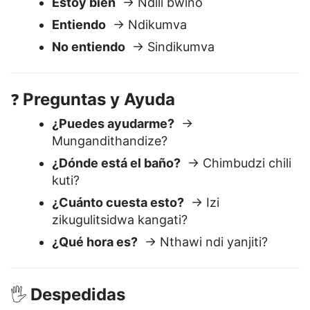
Respuestas Básicas
😊
Estoy bien
→ Ndili bwino
Entiendo
→ Ndikumva
No entiendo
→ Sindikumva
Preguntas y Ayuda
❓
¿Puedes ayudarme?
→
Mungandithandize?
¿Dónde está el baño?
→ Chimbudzi chili
kuti?
¿Cuánto cuesta esto?
→ Izi
zikugulitsidwa kangati?
¿Qué hora es?
→ Nthawi ndi yanjiti?