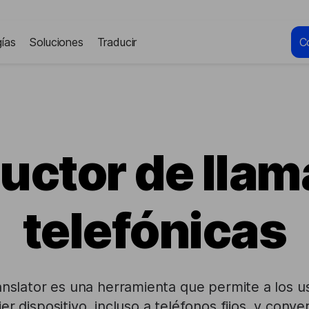
ías
Soluciones
Traducir
C
uctor de lla
telefónicas
nslator es una herramienta que permite a los us
er dispositivo, incluso a teléfonos fijos, y conv