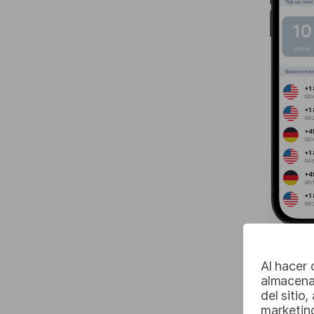
Al hacer 
almacena
del sitio
marketin