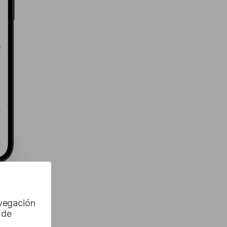
avegación
 de