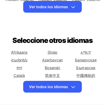
a Árabe
a Armenio
a Azerbaiyano
Traducir español
Traducir español
Traducir español
a Vasca
a Bielorruso
a Bengalí
Ver todos los idiomas
Traducir español
Traducir español
Traducir español
a Bosnio
a Búlgaro
a Catalana
Traducir español
Traducir español
Traducir español
a Cebuano
a Chichewa
a Chino
Seleccione otros idiomas
(Simplificado)
Traducir español
Traducir español
Traducir español
a Chino
a Corso
a Croata
Afrikaans
Shqip
አማርኛ
(Tradicional)
Հայերեն
Azərbaycan
Беларуская
Traducir español
Traducir español
Traducir español
বাংলা
Bosanski
Български
a Checo
a Danés
a Neerlandes
Català
简体中文
中國傳統的
Traducir español
Traducir español
Traducir español
Hrvatski
Dansk
English
a En Inglés
a Esperanto
a Estonio
Ver todos los idiomas
Eesti keel
فارسی
Suomalainen
Traducir español
Traducir español
Traducir español