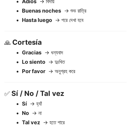
Despedidas
🖐️
Adiós
→ বিদায়
Buenas noches
→ শুভ রাত্রি
Hasta luego
→ পরে দেখা হবে
Cortesía
🙏
Gracias
→ ধন্যবাদ
Lo siento
→ দুঃখিত
Por favor
→ অনুগ্রহ করে
Sí / No / Tal vez
✅
Sí
→ হ্যাঁ
No
→ না