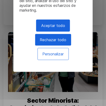
del sitio, analizar el uso del sitio y
Tesla: traducción de
ayudar en nuestros esfuerzos de
documentos de ingeniería
marketing.
complejos
Aceptar todo
Rechazar todo
Personalizar
Sector Minorista: