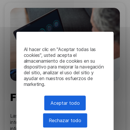
Al hacer clic en "Aceptar todas las
cookies", usted acepta el
almacenamiento de cookies en su
dispositivo para mejorar la navegación
del sitio, analizar el uso del sitio y
ayudar en nuestros esfuerzos de
marketing.
Finanzas
Aceptar todo
Las herramientas de lenguaje basadas en
Rechazar todo
inteligencia artificial extraen información de los
informes financieros, analizan las tendencias del