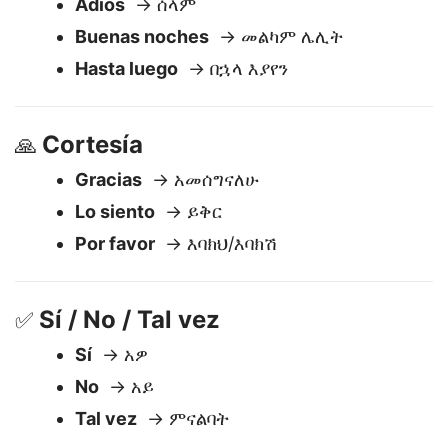
Despedidas
🖐️
Adiós
→ ሰላም
Buenas noches
→ መልካም ሌሊት
Hasta luego
→ በኋላ እያየን
Cortesía
🙏
Gracias
→ አመሰግናለሁ
Lo siento
→ ይቅር
Por favor
→ እባክህ/እባክሽ
Sí / No / Tal vez
✅
Sí
→ አዎ
No
→ አይ