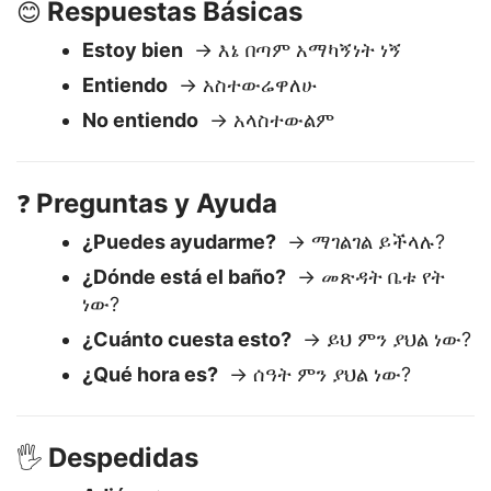
Respuestas Básicas
😊
Estoy bien
→ እኔ በጣም አማካኝነት ነኝ
Entiendo
→ አስተውሬዋለሁ
No entiendo
→ አላስተውልም
Preguntas y Ayuda
❓
¿Puedes ayudarme?
→ ማገልገል ይችላሉ?
¿Dónde está el baño?
→ መጽዳት ቤቱ የት
ነው?
¿Cuánto cuesta esto?
→ ይህ ምን ያህል ነው?
¿Qué hora es?
→ ሰዓት ምን ያህል ነው?