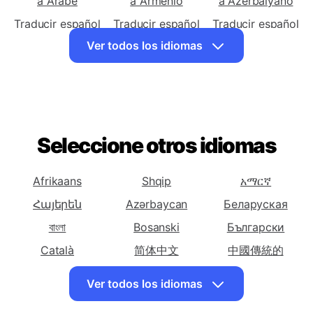
Traducir español
Traducir español
Traducir español
a Árabe
a Armenio
a Azerbaiyano
Traducir español
Traducir español
Traducir español
a Vasca
a Bielorruso
a Bengalí
Ver todos los idiomas
Traducir español
Traducir español
Traducir español
a Bosnio
a Búlgaro
a Catalana
Traducir español
Traducir español
Traducir español
a Cebuano
a Chichewa
a Chino
Seleccione otros idiomas
(Simplificado)
Traducir español
Traducir español
Traducir español
a Chino
a Corso
a Croata
Afrikaans
Shqip
አማርኛ
(Tradicional)
Հայերեն
Azərbaycan
Беларуская
Traducir español
Traducir español
Traducir español
বাংলা
Bosanski
Български
a Checo
a Danés
a Neerlandes
Català
简体中文
中國傳統的
Traducir español
Traducir español
Traducir español
Hrvatski
Dansk
English