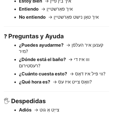
Respuestas Básicas
😊
Estoy bien
→ איך בין פיין
Entiendo
→ איך פאַרשטייַן
No entiendo
→ איך טאָן נישט פאַרשטייַן
Preguntas y Ayuda
❓
¿Puedes ayudarme?
→ קענען איר העלפֿן
מיר?
¿Dónde está el baño?
→ ווו איז די
רעסטירום?
¿Cuánto cuesta esto?
→ ווי פיל איז דאָס?
¿Qué hora es?
→ וואָס צייט איז עס?