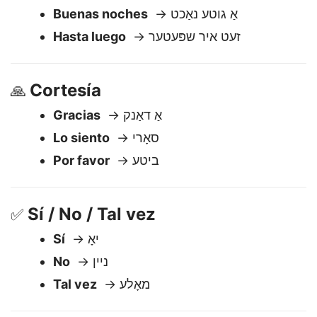
Despedidas
🖐️
Adiós
→ צייַט אַ גוט
Buenas noches
→ אַ גוטע נאַכט
Hasta luego
→ זעט איר שפּעטער
Cortesía
🙏
Gracias
→ אַ דאַנק
Lo siento
→ סאָרי
Por favor
→ ביטע
Sí / No / Tal vez
✅
Sí
→ יאָ
No
→ ניין