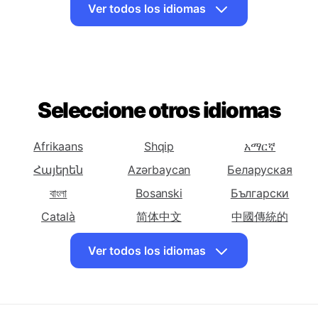
Traducir español
Traducir español
Traducir español
a Vasca
a Bielorruso
a Bengalí
Ver todos los idiomas
Traducir español
Traducir español
Traducir español
a Bosnio
a Búlgaro
a Catalana
Traducir español
Traducir español
Traducir español
a Cebuano
a Chichewa
a Chino
Seleccione otros idiomas
(Simplificado)
Traducir español
Traducir español
Traducir español
a Chino
a Corso
a Croata
Afrikaans
Shqip
አማርኛ
(Tradicional)
Հայերեն
Azərbaycan
Беларуская
Traducir español
Traducir español
Traducir español
বাংলা
Bosanski
Български
a Checo
a Danés
a Neerlandes
Català
简体中文
中國傳統的
Traducir español
Traducir español
Traducir español
Hrvatski
Dansk
English
a En Inglés
a Esperanto
a Estonio
Ver todos los idiomas
Eesti keel
فارسی
Suomalainen
Traducir español
Traducir español
Traducir español