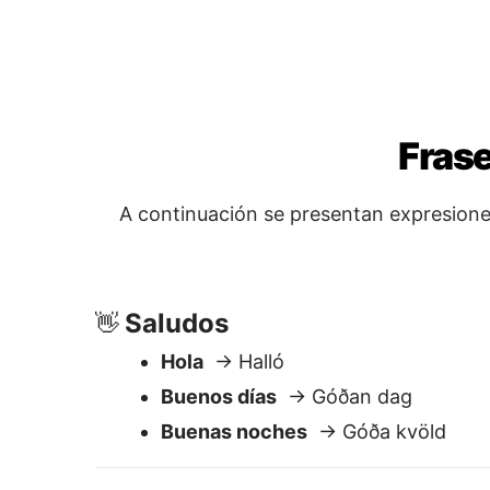
Saludos
👋
Hola
→ Halló
Buenos días
→ Góðan dag
Buenas noches
→ Góða kvöld
Preguntas y Ayuda
❓
¿Puedes ayudarme?
→ Getur þú hj
¿Dónde está el baño?
→ Hvar er kl
¿Cuánto cuesta esto?
→ Hvað kost
¿Qué hora es?
→ Hvað er klukkan?
Cortesía
🙏
Gracias
→ Takk
Lo siento
→ Því miður