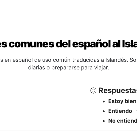
Respuesta
😊
Estoy bien
Entiendo
→
No entien
Despedida
🖐️
álpað mér?
Adiós
→ Bl
ósettið?
Buenas no
ar þetta?
Hasta lueg
Sí / No / Ta
✅
Sí
→ Já
No
→ Nei