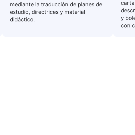
carta
mediante la traducción de planes de
descr
estudio, directrices y material
y bol
didáctico.
con c
s comunes del español al Is
s en español de uso común traducidas a Islandés. So
diarias o prepararse para viajar.