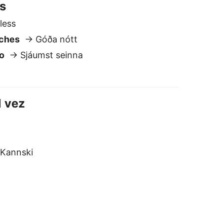
Kannski
spañol a Islandés
eguro y privado
o almacenamos ni compartimos
us textos. A diferencia de la mayoría
e los otros traductores, tus datos
e quedan contigo.