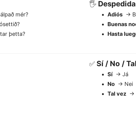
Tal vez
→ 
x es el mejor traductor de E
Entiende el contexto
S
Maneja el significado, el tono y la
N
matización — esencial para idiomas
t
como Islandés.
d
s