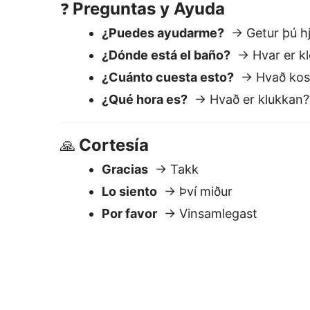
Por favor
→ Vinsamlegast
Por qué Lingvane
Fácil de usar
Pega el texto — obtén traducción
instantánea. Edita o copia de
inmediato.