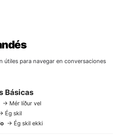
s Básicas
→ Mér líður vel
 Ég skil
do
→ Ég skil ekki
s
ess
ches
→ Góða nótt
o
→ Sjáumst seinna
l vez