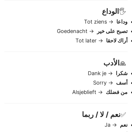
كم الساعة؟
→ Hoe laat is het?
الوداع
🖐️
وداعا
→ Tot ziens
تصبح على خير
→ Goedenacht
أراك لاحقا
→ Tot later
الأدب
🙏
شكرا
→ Dank je
أسف
→ Sorry
من فضلك
→ Alsjeblieft
نعم / لا / ربما
✅