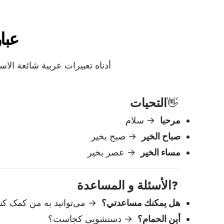
مساء الخير
→ عصر بخیر
الأسئلة و المساعدة
❓
هل يمكنك مساعدتي؟
→ می‌توانید به من کمک کنی
أين الحمام؟
→ دستشویی کجاست؟
كم هذا؟
→ قیمت این چقدر است؟
كم الساعة؟
→ چه ساعتی است؟
الأدب
🙏
شكرا
→ متشکرم
أسف
→ متاسفم
من فضلك
→ لطفاً