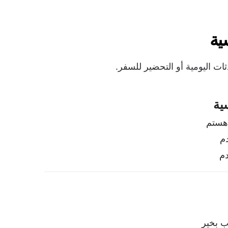
م
بخیر
‌بینمت