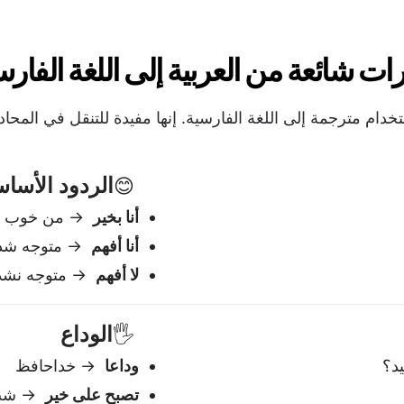
لا أفهم
→ متوجه نشد
الوداع
🖐️
د؟
وداعا
→ خداحافظ
تصبح على خير
→ شب 
أراك لاحقا
→ بعداً می
نعم / لا / ربما
✅
نعم
→ بله
لا
→ نه
ربما
→ شاید