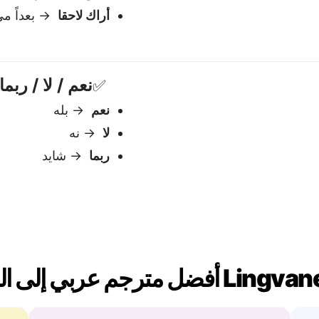
يفهم السياق
آم
يتعامل مع المعنى والنغمة والدلالات — وهو
نح
أمر أساسي للغات مثل اللغة الفارسية.
عك
بي
يتعامل مع الجمل المعقد
 لحظة — لا انتظار، لا
يدعم الاقتباسات، الأقواس، 
والهياكل المتداخلة — دون ف