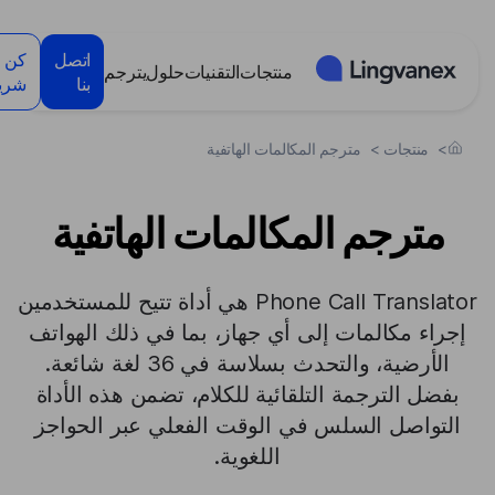
لوحة إدارة ملفات تعريف الارتباط
اتصل
كن
منتجات
التقنيات
حلول
يترجم
بنا
شريك
>
منتجات
>
مترجم المكالمات الهاتفية
مترجم المكالمات الهاتفية
Phone Call Translator هي أداة تتيح للمستخدمين
إجراء مكالمات إلى أي جهاز، بما في ذلك الهواتف
الأرضية، والتحدث بسلاسة في 36 لغة شائعة.
بفضل الترجمة التلقائية للكلام، تضمن هذه الأداة
التواصل السلس في الوقت الفعلي عبر الحواجز
اللغوية.