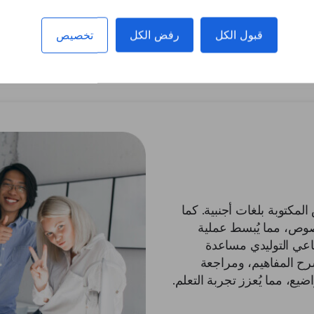
قبول الكل
رفض الكل
تخصيص
للطلاب
للمعلمين
للعلماء
للإدارة
لمكتوبة بلغات أجنبية. كما
وص، مما يُبسط عملية
ناعي التوليدي مساعدة
رح المفاهيم، ومراجعة
يع، مما يُعزز تجربة التعلم.