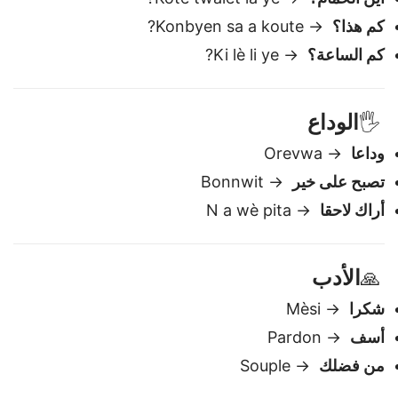
mwen?
أين الحمام؟
→ Kote twalèt la ye?
كم هذا؟
→ Konbyen sa a koute?
كم الساعة؟
→ Ki lè li ye?
الوداع
🖐️
وداعا
→ Orevwa
تصبح على خير
→ Bonnwit
أراك لاحقا
→ N a wè pita
الأدب
🙏
شكرا
→ Mèsi
أسف
→ Pardon