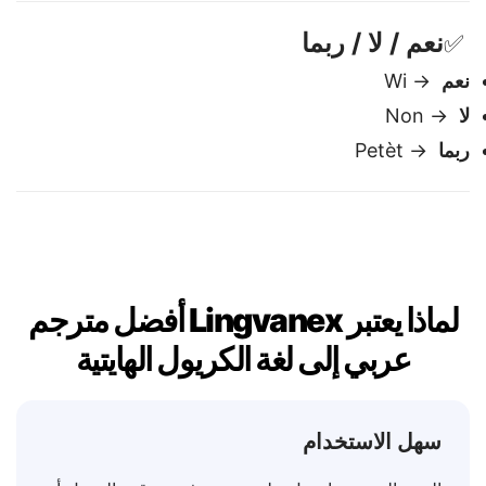
من فضلك
→ Souple
نعم / لا / ربما
✅
نعم
→ Wi
لا
→ Non
ربما
→ Petèt
لماذا يعتبر Lingvanex أفضل مترجم
عربي إلى لغة الكريول الهايتية