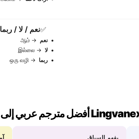
يفهم السياق
آم
يتعامل مع المعنى والنغمة والدلالات — وهو
نح
أمر أساسي للغات مثل لغة التاميل.
عك
بي
يتعامل مع الجمل المعقد
 لحظة — لا انتظار، لا
يدعم الاقتباسات، الأقواس، 
والهياكل المتداخلة — دون ف