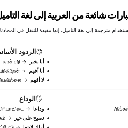
الوداع
🖐️
وداعا
→ பிரியாவிடை
تصبح على خير
→ இரவு வணக்கம்
أراك لاحقا
→ பின்னர் பார்ப்போம்
نعم / لا / ربما
✅
نعم
→ ஆம்
لا
→ இல்லை
ربما
→ ஒரு வழி