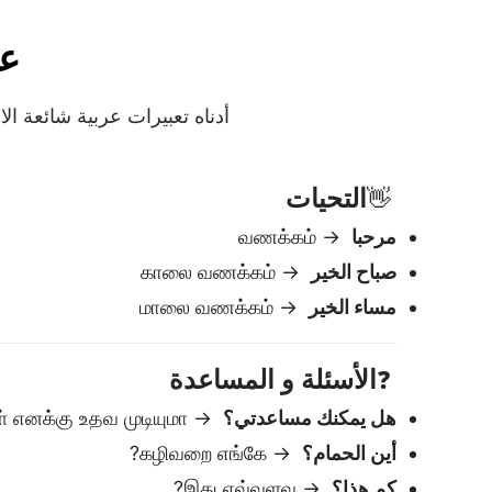
الأسئلة و المساعدة
❓
هل يمكنك مساعدتي؟
→ நீங்கள் எனக்கு உதவ முடியுமா?
أين الحمام؟
→ கழிவறை எங்கே?
كم هذا؟
→ இது எவ்வளவு?
كم الساعة؟
→ இப்போது என்ன நேரம்?
الأدب
🙏
شكرا
→ நன்றி
أسف
→ மன்னிக்கவும்
من فضلك
→ தயவு செய்து