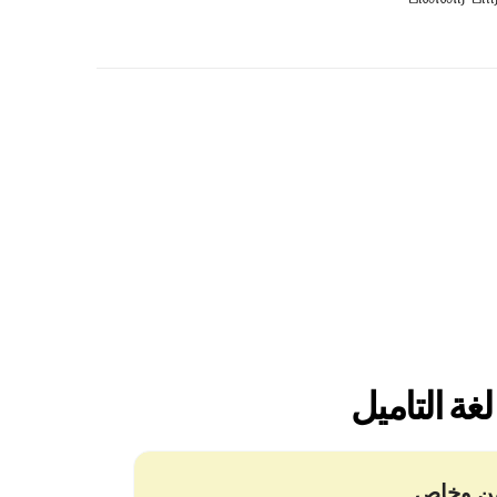
ن وخاص
ن لا نخزن أو نشارك نصوصك. على
س معظم المترجمين الآخرين، تبقى
اناتك معك.
ة
الاختصارات،
قدان المعنى.