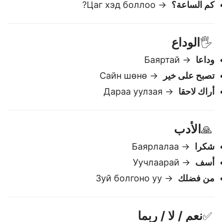
كم هذا؟
→ Энэ хэд вэ?
كم الساعة؟
→ Цаг хэд боллоо?
الوداع
🖐️
وداعا
→ Баяртай
تصبح على خير
→ Сайн шөнө
أراك لاحقا
→ Дараа уулзая
الأدب
🙏
شكرا
→ Баярлалаа
أسف
→ Уучлаарай
من فضلك
→ Зуй болгоно уу