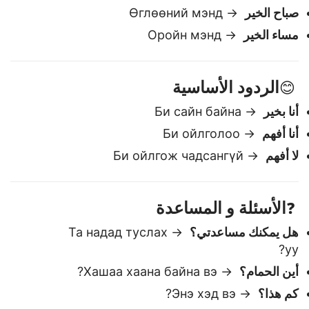
التحيات
👋
مرحبا
→ Сайн уу
صباح الخير
→ Өглөөний мэнд
مساء الخير
→ Оройн мэнд
الردود الأساسية
😊
أنا بخير
→ Би сайн байна
أنا أفهم
→ Би ойлголоо
لا أفهم
→ Би ойлгож чадсангүй
الأسئلة و المساعدة
❓
هل يمكنك مساعدتي؟
→ Та надад туслах
уу?
أين الحمام؟
→ Хашаа хаана байна вэ?