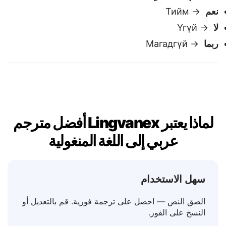
نعم / لا / ربما
✅
نعم
→ Тийм
لا
→ Үгүй
ربما
→ Магадгүй
لماذا يعتبر Lingvanex أفضل مترجم
عربي إلى اللغة المنغولية
سهل الاستخدام