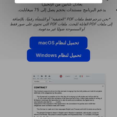
يعادل كتابين من الإنجيل!
يدعم البرنامج مستندات بحجم يصل إلى 75 ميغابايت.
*نحن نترجم فقط ملفات PDF "الحقيقية" أو المُنشأة رقميًا، بالإضافة
إلى ملفات PDF القابلة للبحث. ملفات PDF التي تحتوي على صور فقط
أو الممسوحة ضوئيًا غير مدعومة.
تحميل لنظام macOS
تحميل لنظام Windows