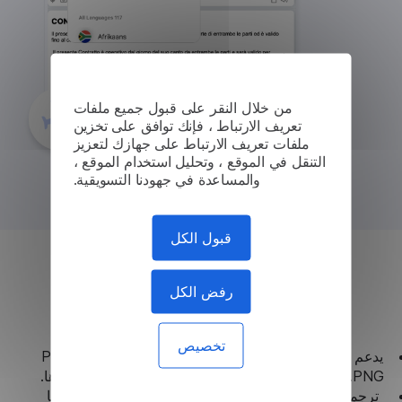
من خلال النقر على قبول جميع ملفات
تعريف الارتباط ، فإنك توافق على تخزين
ملفات تعريف الارتباط على جهازك لتعزيز
التنقل في الموقع ، وتحليل استخدام الموقع ،
والمساعدة في جهودنا التسويقية.
قبول الكل
ترجمة مستندات بعدة صيغ
رفض الكل
تخصيص
يدعم ترجمة أنواع مختلفة من الملفات، بما في ذلك: .PDF*،
.DOCX، .DOC، .ODT، .RTF، .TXT، .JPG، .PNG، وغيرها.
ترجمة مستندات يصل حجمها إلى 5,000,000 حرف — ما