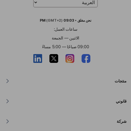
نحن
مغلق
•
09:03 PM
(GMT+2)
ساعات العمل:
الاثنين — الجمعة
09:00 صباحًا — 5:00 مساءً
منتجات
مترجم لنظام MacOS
قانوني
مترجم لنظام Windows
مترجم لنظام iOS
بيان Lingvanex بشأن اللائحة العامة لحماية البيانات (GDPR)
مترجم للاندرويد
شركة
شروط الخدمة
مترجم لمتصفح كروم