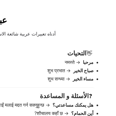
مساء الخير
→ शुभ सन्ध्या
الأسئلة و المساعدة
❓
هل يمكنك مساعدتي؟
→ के तपाईं मलाई मद्दत गर्न सक्नुहुन्छ?
أين الحمام؟
→ शौचालय कहाँ छ?
كم هذا؟
→ यो कति पर्छ?
كم الساعة؟
→ कति बज्यो?
الأدب
🙏
شكرا
→ धन्यवाद
أسف
→ माफ गर्नुहोस्
من فضلك
→ कृपया