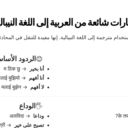
لا أفهم
→ मलाई बुझेन
الوداع
🖐️
وداعا
→ अलविदा
تصبح على خير
→ शुभ रात्री
أراك لاحقا
→ पछि भेटौला
نعم / لا / ربما
✅
نعم
→ हो
لا
→ होईन
ربما
→ शायद