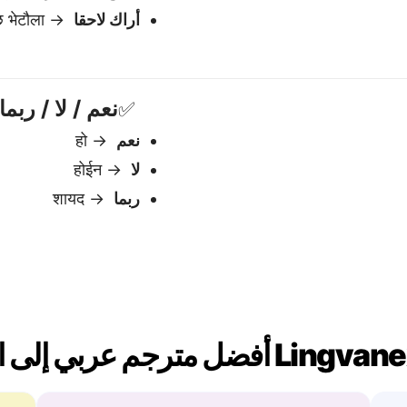
يفهم السياق
آم
يتعامل مع المعنى والنغمة والدلالات — وهو
نح
أمر أساسي للغات مثل اللغة النيبالية.
عك
بي
يتعامل مع الجمل المعقد
 لحظة — لا انتظار، لا
يدعم الاقتباسات، الأقواس، 
والهياكل المتداخلة — دون ف