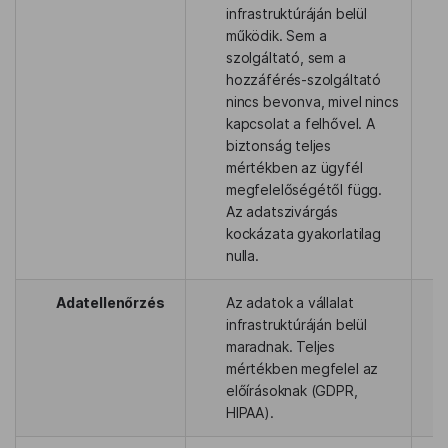
infrastruktúráján belül
működik. Sem a
szolgáltató, sem a
hozzáférés-szolgáltató
nincs bevonva, mivel nincs
kapcsolat a felhővel. A
biztonság teljes
mértékben az ügyfél
megfelelőségétől függ.
Az adatszivárgás
kockázata gyakorlatilag
nulla.
Adatellenőrzés
Az adatok a vállalat
infrastruktúráján belül
maradnak. Teljes
mértékben megfelel az
előírásoknak (GDPR,
HIPAA).