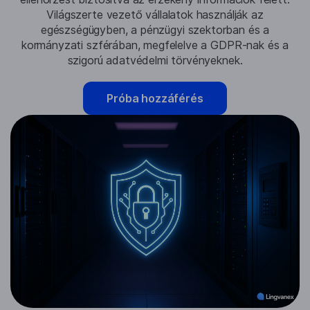
Világszerte vezető vállalatok használják az
egészségügyben, a pénzügyi szektorban és a
kormányzati szférában, megfelelve a GDPR-nak és a
szigorú adatvédelmi törvényeknek.
Próba hozzáférés