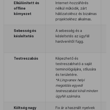
Elkülönített és
Internet-hozzáférés
offline
nélkül működik, zárt
környezet
hálózatokhoz és bizalmas
projektekhez alkalmas.
Sebesség és
A sebesség és a
késleltetés
késleltetés az ügyfél
hardverétől függ.
Testreszabás
Képezhető és
testreszabható a saját
terminológiájára, stílusára
és területére.
*A Lingvanex helyi
megoldás egyedi
testreszabást kínál minden
ügyfél számára.
Költség nagy
Fix ár a használt nyelvek