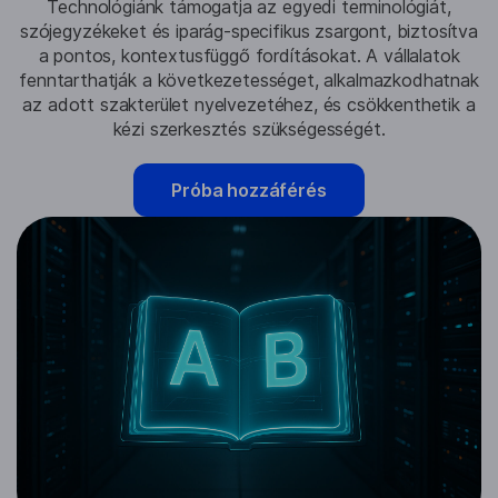
Technológiánk támogatja az egyedi terminológiát,
szójegyzékeket és iparág-specifikus zsargont, biztosítva
a pontos, kontextusfüggő fordításokat. A vállalatok
fenntarthatják a következetességet, alkalmazkodhatnak
az adott szakterület nyelvezetéhez, és csökkenthetik a
kézi szerkesztés szükségességét.
Próba hozzáférés