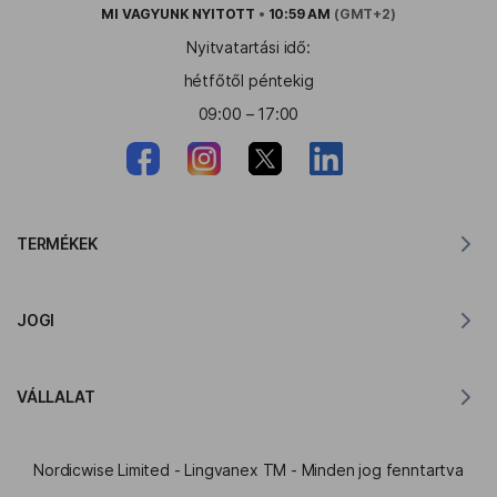
MI VAGYUNK
NYITOTT
•
10:59 AM
(GMT+2)
Nyitvatartási idő:
hétfőtől péntekig
09:00 – 17:00
TERMÉKEK
Fordító MacOS-hoz
JOGI
Fordító Windowshoz
Fordító iOS-hez
Lingvanex GDPR nyilatkozat
Fordító Androidra
VÁLLALAT
Szolgáltatási feltételek
Fordító Chrome-hoz
Az API Translation használati feltételei
A Lingvanexről
Fordító az Edge-hez
Nordicwise Limited - Lingvanex TM - Minden jog fenntartva
Affiliate Program Jelentkezési Űrlap
Press Kit