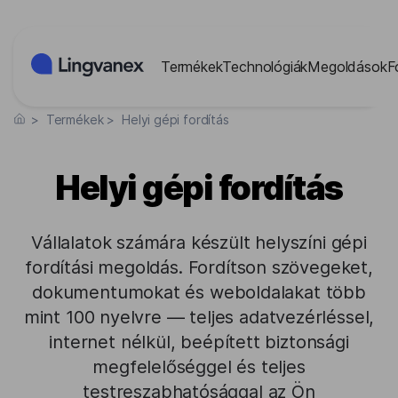
Süti preferenciák
Termékek
Technológiák
Megoldások
F
>
Termékek
>
Helyi gépi fordítás
Helyi gépi fordítás
Vállalatok számára készült helyszíni gépi
fordítási megoldás. Fordítson szövegeket,
dokumentumokat és weboldalakat több
mint 100 nyelvre — teljes adatvezérléssel,
internet nélkül, beépített biztonsági
megfelelőséggel és teljes
testreszabhatósággal az Ön