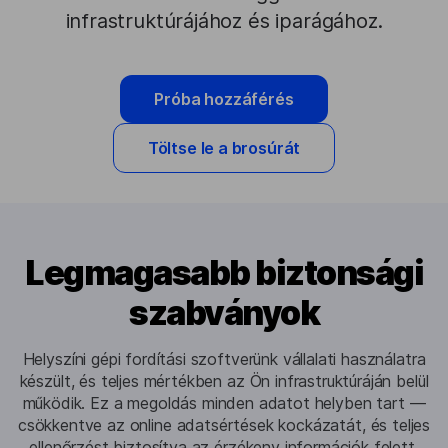
infrastruktúrájához és iparágához.
Próba hozzáférés
Töltse le a brosúrát
Legmagasabb biztonsági
szabványok
Helyszíni gépi fordítási szoftverünk vállalati használatra
készült, és teljes mértékben az Ön infrastruktúráján belül
működik. Ez a megoldás minden adatot helyben tart —
csökkentve az online adatsértések kockázatát, és teljes
ellenőrzést biztosítva az érzékeny információk felett.