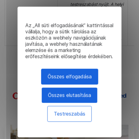
testreszabást nyújt. A helyi
megoldásban ezek a
lehetőségek különösen
mélyek és egyediek. A
Az „All süti elfogadásának” kattintással
vállalja, hogy a sütik tárolása az
támogatás a szerződés
eszközön a webhely navigációjának
időtartama alatt ingyenes.
javítása, a webhely használatának
elemzése és a marketing
erőfeszítéseink elősegítése érdekében.
Esettanulmányok
Összes elfogadása
Összes elutasítása
Testreszabás