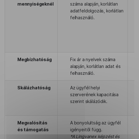
mennyiségeknél
száma alapján, korlátlan
adatfeldolgozás, korlátlan
felhasználó.
Megbízhatóság
Fix ár a nyelvek száma
alapján, korlátlan adat és
felhasználó.
Skálázhatóság
Az ügyfél helyi
szerverének kapacitása
szerint skálázódik.
Megvalósítás
A bonyolultság az ügyfél
és támogatás
igényeitől függ.
*A Lingvanex képzést és