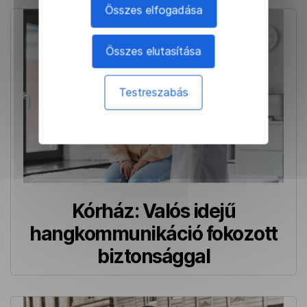
Összes elfogadása
Összes elutasítása
Testreszabás
Kórház: Valós idejű
hangkommunikáció fokozott
biztonsággal