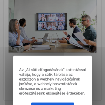
Összefoglaló rendszer: A
kormányzati szervek
Az „All süti elfogadásának” kattintással
vállalja, hogy a sütik tárolása az
találkozói
eszközön a webhely navigációjának
javítása, a webhely használatának
termelékenységének
elemzése és a marketing
növelése
erőfeszítéseink elősegítése érdekében.