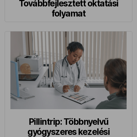
Továbbfejlesztett oktatási
folyamat
Pillintrip: Többnyelvű
gyógyszeres kezelési