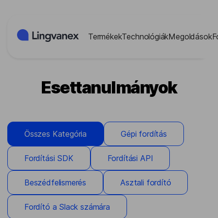
Süti preferenciák
Termékek
Technológiák
Megoldások
F
Esettanulmányok
Összes Kategória
Gépi fordítás
Fordítási SDK
Fordítási API
Beszédfelismerés
Asztali fordító
Fordító a Slack számára