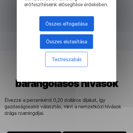
erőfeszítéseink elősegítése érdekében.
Összes elfogadása
Összes elutasítása
Testreszabás
Olcsóbb, mint a
barangolásos hívások
Élvezze a percenkénti 0,20 dolláros díjakat, így
gazdaságosabb választás, mint a nemzetközi hívások
drága roamingdíjai.