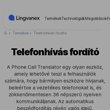
Süti preferenciák
Termékek
Technológiák
Megoldások
F
>
Termékek
>
Telefonhívás fordító
Telefonhívás fordító
A Phone Call Translator egy olyan eszköz,
amely lehetővé teszi a felhasználók
számára, hogy bármilyen eszközre hívjanak,
beleértve a vezetékes telefonokat is, és
zökkenőmentesen 36 népszerű nyelven
kommunikáljanak. Az automatikus
beszédfordítás révén valós idejű,