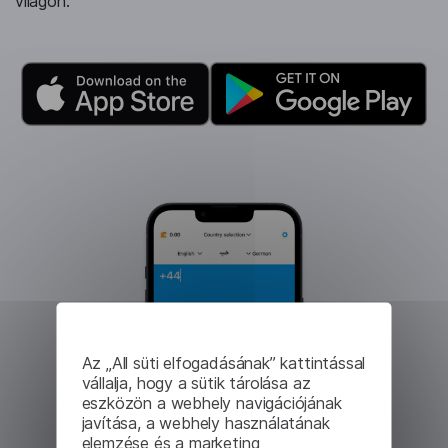
világon.
Az „All süti elfogadásának” kattintással
vállalja, hogy a sütik tárolása az
eszközön a webhely navigációjának
javítása, a webhely használatának
elemzése és a marketing