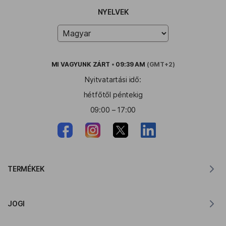
NYELVEK
MI VAGYUNK
ZÁRT
•
09:39 AM
(GMT+2)
Nyitvatartási idő:
hétfőtől péntekig
09:00 – 17:00
TERMÉKEK
Fordító MacOS-hoz
JOGI
Fordító Windowshoz
Fordító iOS-hez
Lingvanex GDPR nyilatkozat