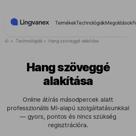
Süti preferenciák
Termékek
Technológiák
Megoldások
F
>
Technológiák
>
Hang szöveggé alakítása
Hang szöveggé
alakítása
Online átírás másodpercek alatt
professzionális MI-alapú szolgáltatásunkkal
— gyors, pontos és nincs szükség
regisztrációra.