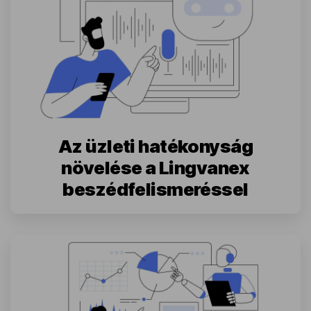
Az üzleti hatékonyság
növelése a Lingvanex
beszédfelismeréssel