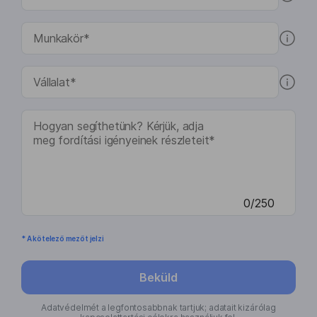
0/250
* A kötelező mezőt jelzi
Beküld
Adatvédelmét a legfontosabbnak tartjuk; adatait kizárólag