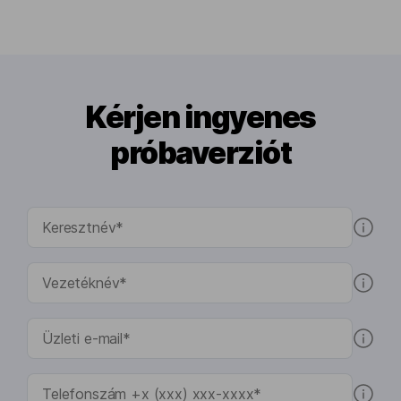
Kérjen ingyenes
próbaverziót