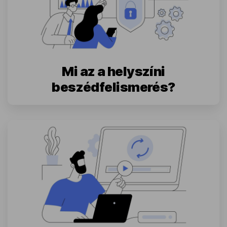
Mi az a helyszíni
beszédfelismerés?