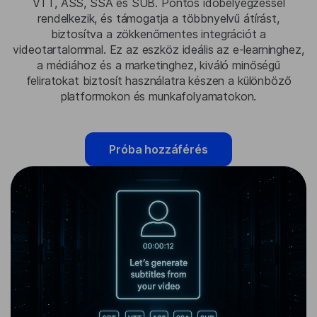
VTT, ASS, SSA és SUB. Pontos időbélyegzéssel
rendelkezik, és támogatja a többnyelvű átírást,
biztosítva a zökkenőmentes integrációt a
videotartalommal. Ez az eszköz ideális az e-learninghez,
a médiához és a marketinghez, kiváló minőségű
feliratokat biztosít használatra készen a különböző
platformokon és munkafolyamatokon.
Próba hozzáférés