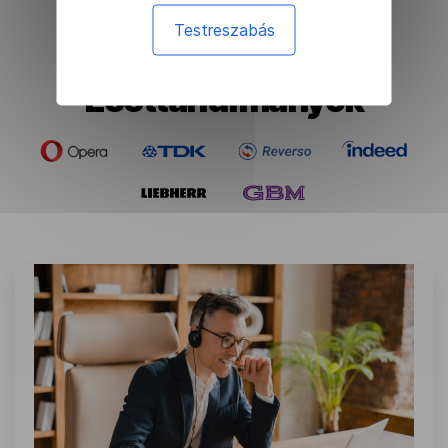
Testreszabás
Esettanulmányok