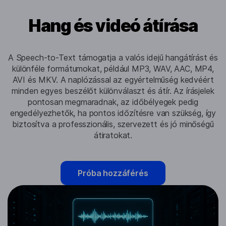
Hang és videó átírása
A Speech-to-Text támogatja a valós idejű hangátírást és
különféle formátumokat, például MP3, WAV, AAC, MP4,
AVI és MKV. A naplózással az egyértelműség kedvéért
minden egyes beszélőt különválaszt és átír. Az írásjelek
pontosan megmaradnak, az időbélyegek pedig
engedélyezhetők, ha pontos időzítésre van szükség, így
biztosítva a professzionális, szervezett és jó minőségű
átiratokat.
Próba hozzáférés