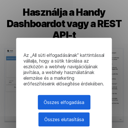
Használja a Handy
Dashboardot vagy a REST
API-t
Az „All süti elfogadásának” kattintással
vállalja, hogy a sütik tárolása az
eszközön a webhely navigációjának
javítása, a webhely használatának
elemzése és a marketing
erőfeszítéseink elősegítése érdekében.
Összes elfogadása
Összes elutasítása