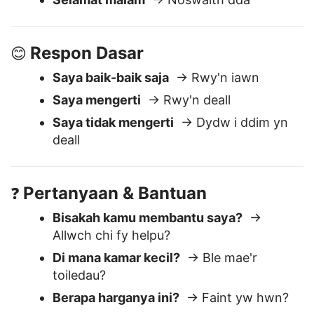
Selamat pagi
→ Bore da
Selamat malam
→ Noswaith dda
Respon Dasar
😊
Saya baik-baik saja
→ Rwy'n iawn
Saya mengerti
→ Rwy'n deall
Saya tidak mengerti
→ Dydw i ddim yn
deall
Pertanyaan & Bantuan
❓
Bisakah kamu membantu saya?
→
Allwch chi fy helpu?
Di mana kamar kecil?
→ Ble mae'r
toiledau?