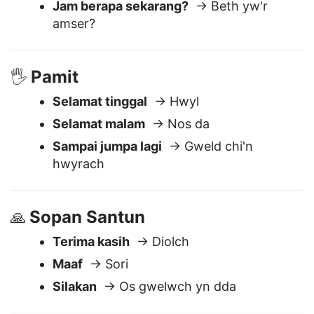
Berapa harganya ini?
→ Faint yw hwn?
Jam berapa sekarang?
→ Beth yw'r
amser?
Pamit
🖐️
Selamat tinggal
→ Hwyl
Selamat malam
→ Nos da
Sampai jumpa lagi
→ Gweld chi'n
hwyrach
Sopan Santun
🙏
Terima kasih
→ Diolch
Maaf
→ Sori