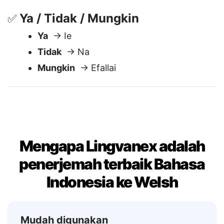
Silakan
→ Os gwelwch yn dda
Ya / Tidak / Mungkin
✅
Ya
→ Ie
Tidak
→ Na
Mungkin
→ Efallai
Mengapa Lingvanex adalah
penerjemah terbaik Bahasa
Indonesia ke Welsh