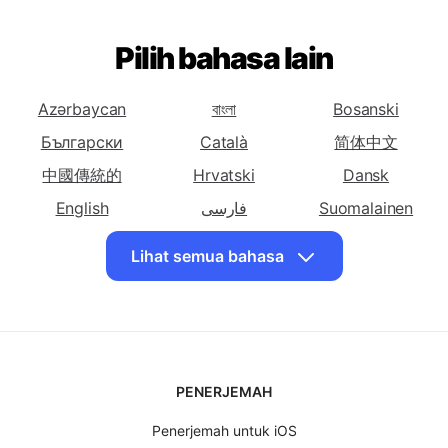
bahasa Indonesia
bahasa Indonesia
bahasa Indonesia
ke Basque
ke Belarusia
ke Bengali
Terjemahkan
Terjemahkan
Terjemahkan
bahasa Indonesia
bahasa Indonesia
bahasa Indonesia
Pilih bahasa lain
ke Bosnia
ke Bulgaria
ke Katalan
Terjemahkan
Terjemahkan
Terjemahkan
Azərbaycan
বাংলা
Bosanski
bahasa Indonesia
bahasa Indonesia
bahasa Indonesia
Български
Català
简体中文
ke Cebuano
ke Cina
ke Cina
中國傳統的
(Sederhana)
Hrvatski
(Tradisional)
Dansk
Terjemahkan
English
Terjemahkan
فارسی
Terjemahkan
Suomalainen
bahasa Indonesia
bahasa Indonesia
bahasa Indonesia
Ελληνικά
ગુજરાતી
עִברִית
Lihat semua bahasa
ke Korsika
ke Kroasia
ke Ceko
हिंदी
Magyar
日本
Terjemahkan
Terjemahkan
Terjemahkan
Basa jawa
ខ្មែរ
한국인
bahasa Indonesia
bahasa Indonesia
bahasa Indonesia
Malagasy
Bahasa Malay
मराठी
ke Denmark
ke Belanda
ke Inggris
မြန်မာ
Norsk
Polskie
Terjemahkan
Terjemahkan
Terjemahkan
PENERJEMAH