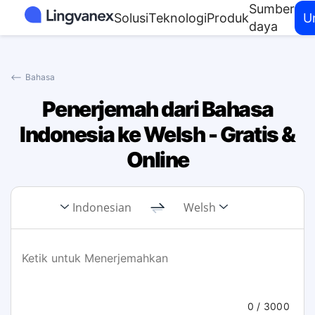
Sumber
Solusi
Teknologi
Produk
U
daya
⟵
Bahasa
Penerjemah dari Bahasa
Indonesia ke Welsh - Gratis &
Online
Indonesian
Welsh
0
/ 3000