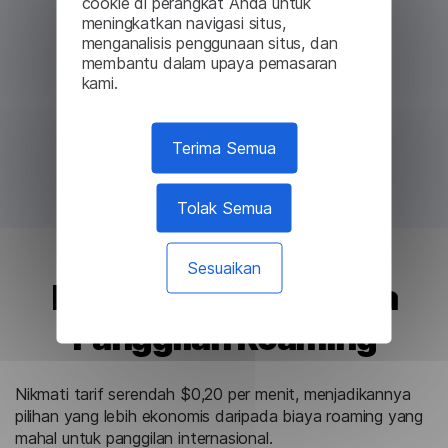
cookie di perangkat Anda untuk
meningkatkan navigasi situs,
menganalisis penggunaan situs, dan
membantu dalam upaya pemasaran
kami.
Terima Semua
Tolak Semua
Sesuaikan
Lebih Murah Daripada
Panggilan Roaming
Nikmati tarif serendah $0,20 per menit, menjadikannya
pilihan yang lebih ekonomis daripada biaya roaming yang
mahal untuk panggilan internasional.