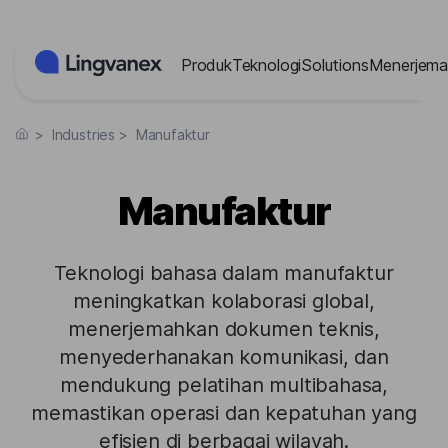
Panel Manajemen Cookies
Produk
Teknologi
Solutions
Menerjema
>
Industries
>
Manufaktur
Manufaktur
Teknologi bahasa dalam manufaktur
meningkatkan kolaborasi global,
menerjemahkan dokumen teknis,
menyederhanakan komunikasi, dan
mendukung pelatihan multibahasa,
memastikan operasi dan kepatuhan yang
efisien di berbagai wilayah.