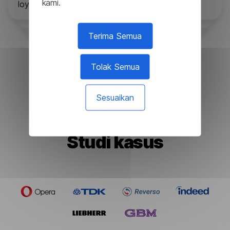
kami.
loyalitas pelanggan.
Terima Semua
Tolak Semua
Akses Uji Coba
Sesuaikan
Studi kasus