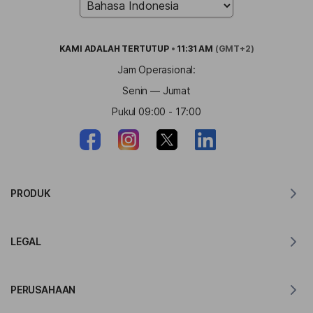
KAMI ADALAH
TERTUTUP
•
11:31 AM
(GMT+2)
Jam Operasional:
Senin — Jumat
Pukul 09:00 - 17:00
PRODUK
Penerjemah untuk MacOS
LEGAL
Penerjemah untuk Windows
Penerjemah untuk iOS
Pernyataan GDPR Lingvanex
Penerjemah untuk Android
PERUSAHAAN
Ketentuan Layanan
Penerjemah untuk Chrome