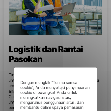
Logistik dan Rantai
Pasokan
Tingkatkan kualitas layanan dengan chatbot AI
untuk interaksi pelanggan secara instan, transkripsi
Dengan mengklik "Terima semua
ucapan untuk menganalisis log panggilan, dan
cookie", Anda menyetujui penyimpanan
analisis sentimen untuk mengukur kepuasan.
cookie di perangkat Anda untuk
Gunakan bantuan penulisan dan generator teks
meningkatkan navigasi situs,
untuk menyusun respons yang profesional dan
menganalisis penggunaan situs, dan
membantu dalam upaya pemasaran
personal yang meningkatkan pengalaman dan