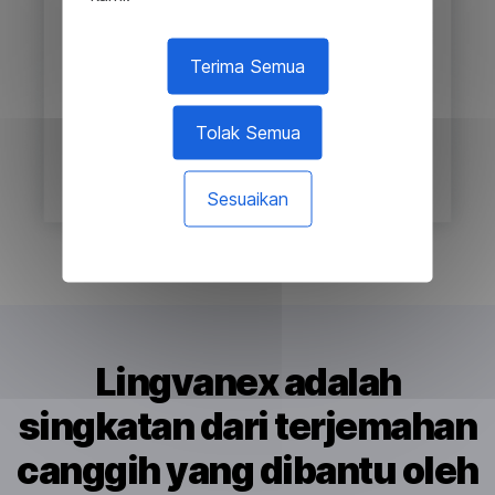
Terima Semua
Tolak Semua
Sesuaikan
Lingvanex adalah
singkatan dari terjemahan
canggih yang dibantu oleh