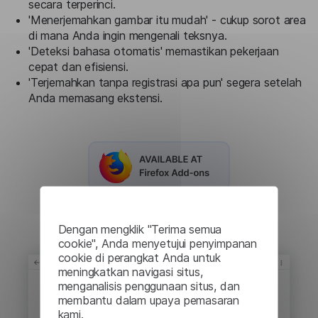
secara terperinci.
'Menerjemahkan gambar itu mudah' - cukup sorot area
di mana Anda ingin mengenali teksnya.
'Deteksi bahasa otomatis' memastikan pekerjaan
cepat dan efisiensi.
'Terjemahkan tanpa registrasi apa pun' segera setelah
Anda memasang ekstensi.
Dengan mengklik "Terima semua
cookie", Anda menyetujui penyimpanan
cookie di perangkat Anda untuk
meningkatkan navigasi situs,
menganalisis penggunaan situs, dan
membantu dalam upaya pemasaran
kami.