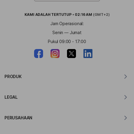
KAMI ADALAH
TERTUTUP
•
02:16 AM
(GMT+2)
Jam Operasional:
Senin — Jumat
Pukul 09:00 - 17:00
PRODUK
Penerjemah untuk MacOS
LEGAL
Penerjemah untuk Windows
Penerjemah untuk iOS
Pernyataan GDPR Lingvanex
Penerjemah untuk Android
PERUSAHAAN
Ketentuan Layanan
Penerjemah untuk Chrome
Ketentuan Penggunaan Terjemahan API
Tentang Lingvanex