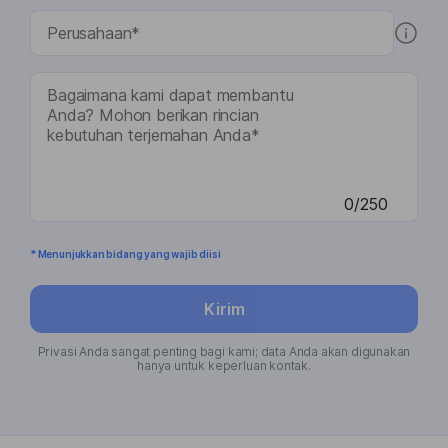
0/250
* Menunjukkan bidang yang wajib diisi
Kirim
Privasi Anda sangat penting bagi kami; data Anda akan digunakan
hanya untuk keperluan kontak.