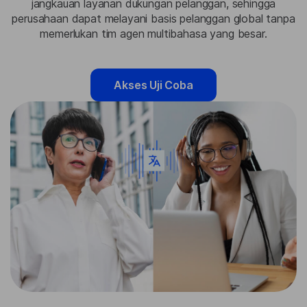
jangkauan layanan dukungan pelanggan, sehingga
perusahaan dapat melayani basis pelanggan global tanpa
memerlukan tim agen multibahasa yang besar.
Akses Uji Coba