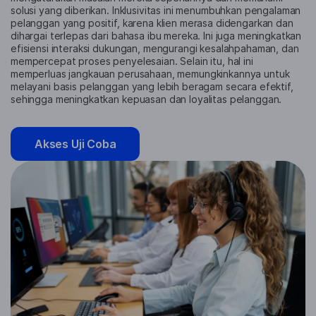
solusi yang diberikan. Inklusivitas ini menumbuhkan pengalaman
pelanggan yang positif, karena klien merasa didengarkan dan
dihargai terlepas dari bahasa ibu mereka. Ini juga meningkatkan
efisiensi interaksi dukungan, mengurangi kesalahpahaman, dan
mempercepat proses penyelesaian. Selain itu, hal ini
memperluas jangkauan perusahaan, memungkinkannya untuk
melayani basis pelanggan yang lebih beragam secara efektif,
sehingga meningkatkan kepuasan dan loyalitas pelanggan.
Akses Uji Coba