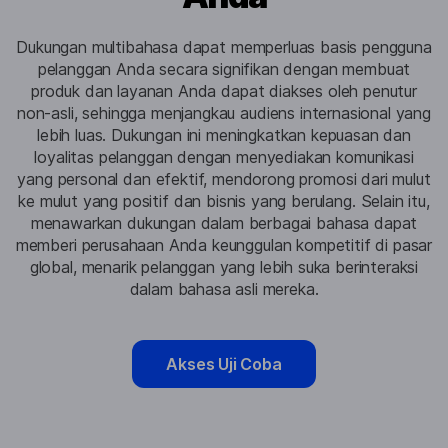
Dukungan multibahasa dapat memperluas basis pengguna
pelanggan Anda secara signifikan dengan membuat
produk dan layanan Anda dapat diakses oleh penutur
non-asli, sehingga menjangkau audiens internasional yang
lebih luas. Dukungan ini meningkatkan kepuasan dan
loyalitas pelanggan dengan menyediakan komunikasi
yang personal dan efektif, mendorong promosi dari mulut
ke mulut yang positif dan bisnis yang berulang. Selain itu,
menawarkan dukungan dalam berbagai bahasa dapat
memberi perusahaan Anda keunggulan kompetitif di pasar
global, menarik pelanggan yang lebih suka berinteraksi
dalam bahasa asli mereka.
Akses Uji Coba