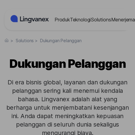
Panel Manajemen Cookies
Produk
Teknologi
Solutions
Menerjema
>
Solutions
>
Dukungan Pelanggan
Dukungan Pelanggan
Di era bisnis global, layanan dan dukungan
pelanggan sering kali menemui kendala
bahasa. Lingvanex adalah alat yang
berharga untuk menjembatani kesenjangan
ini. Anda dapat meningkatkan kepuasan
pelanggan di seluruh dunia sekaligus
mengurangi biaya.