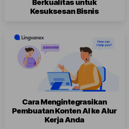
Berkualitas untuk
Kesuksesan Bisnis
Cara Mengintegrasikan
Pembuatan Konten AI ke Alur
Kerja Anda