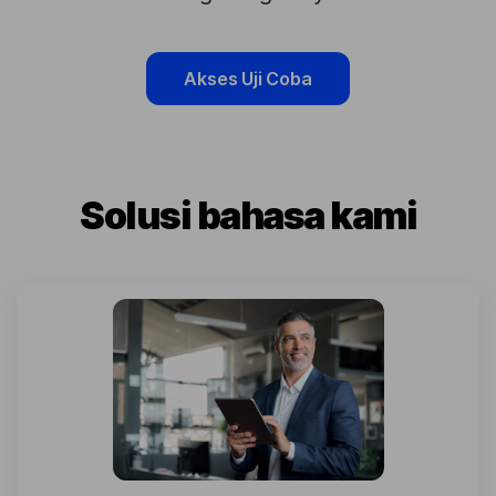
Akses Uji Coba
Solusi bahasa kami