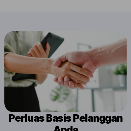
Perluas Basis Pelanggan
Anda