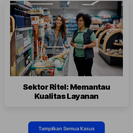
Sektor Ritel: Memantau
Kualitas Layanan
Tampilkan Semua Kasus