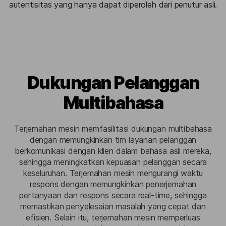
autentisitas yang hanya dapat diperoleh dari penutur asli.​
Dukungan Pelanggan
Multibahasa
Terjemahan mesin memfasilitasi dukungan multibahasa
dengan memungkinkan tim layanan pelanggan
berkomunikasi dengan klien dalam bahasa asli mereka,
sehingga meningkatkan kepuasan pelanggan secara
keseluruhan. Terjemahan mesin mengurangi waktu
respons dengan memungkinkan penerjemahan
pertanyaan dan respons secara real-time, sehingga
memastikan penyelesaian masalah yang cepat dan
efisien. Selain itu, terjemahan mesin memperluas