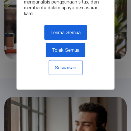
menganalisis penggunaan situs, dan
membantu dalam upaya pemasaran
kami.
Terima Semua
Tolak Semua
Sesuaikan