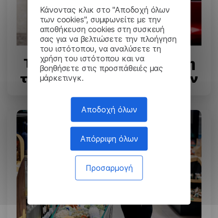
Κάνοντας κλικ στο "Αποδοχή όλων
των cookies", συμφωνείτε με την
αποθήκευση cookies στη συσκευή
σας για να βελτιώσετε την πλοήγηση
του ιστότοπου, να αναλύσετε τη
χρήση του ιστότοπου και να
Tesla: Σύνθετη μετάφραση
βοηθήσετε στις προσπάθειές μας
των εγγράφων μηχανικών
μάρκετινγκ.
Αποδοχή όλων
Απόρριψη όλων
Προσαρμογή