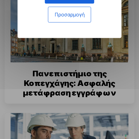
Προσαρμογή
Πανεπιστήμιο της
Κοπεγχάγης: Ασφαλής
μετάφραση εγγράφων