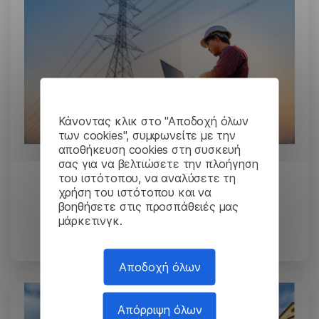
Κάνοντας κλικ στο "Αποδοχή όλων
των cookies", συμφωνείτε με την
αποθήκευση cookies στη συσκευή
σας για να βελτιώσετε την πλοήγηση
Rolls-Royce:
του ιστότοπου, να αναλύσετε τη
αποτελεσματική και
χρήση του ιστότοπου και να
βοηθήσετε στις προσπάθειές μας
αξιόπιστη μετάφραση
μάρκετινγκ.
εγγράφων
Αποδοχή όλων
Απόρριψη όλων